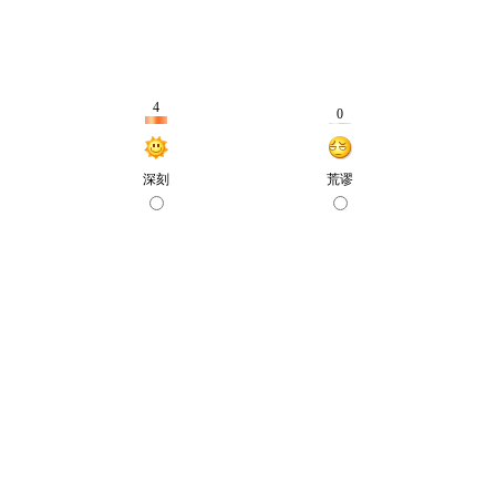
4
0
深刻
荒谬