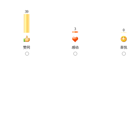
39
3
0
赞同
感动
喜悦