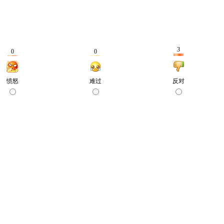
3
0
0
愤怒
难过
反对