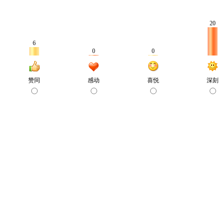
20
6
0
0
赞同
感动
喜悦
深刻