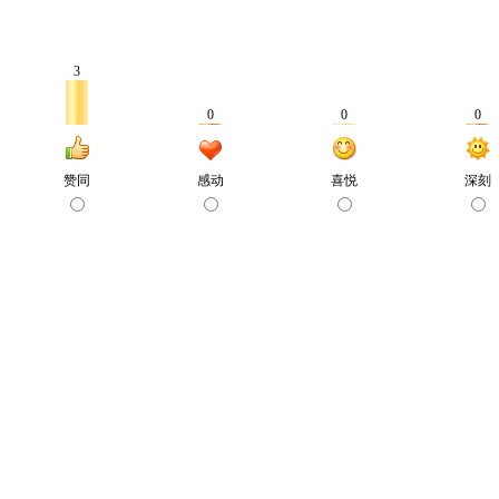
3
0
0
0
赞同
感动
喜悦
深刻