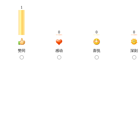
1
0
0
0
赞同
感动
喜悦
深刻