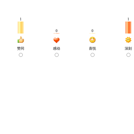
1
1
0
0
赞同
感动
喜悦
深刻