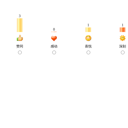
3
1
1
0
赞同
感动
喜悦
深刻