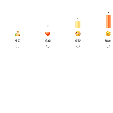
2
1
0
0
赞同
感动
喜悦
深刻