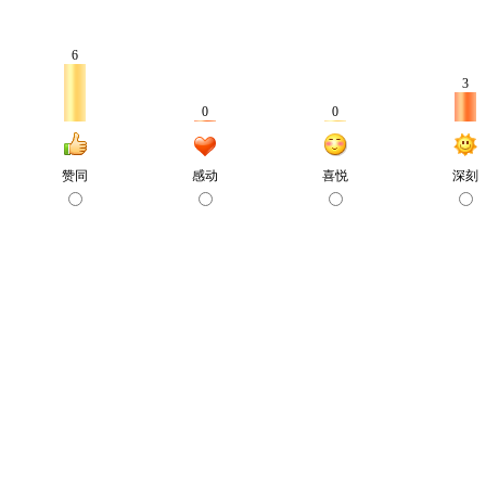
6
3
0
0
赞同
感动
喜悦
深刻