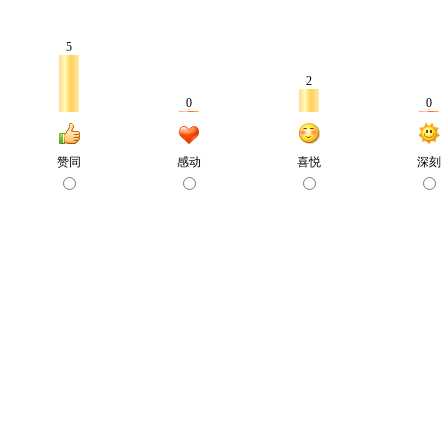
5
2
0
0
赞同
感动
喜悦
深刻