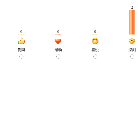
2
0
0
0
赞同
感动
喜悦
深刻