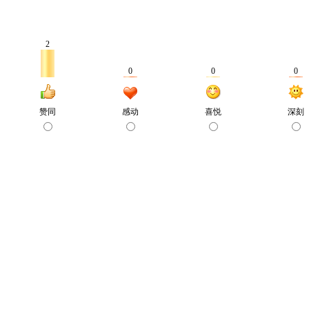
2
0
0
0
赞同
感动
喜悦
深刻