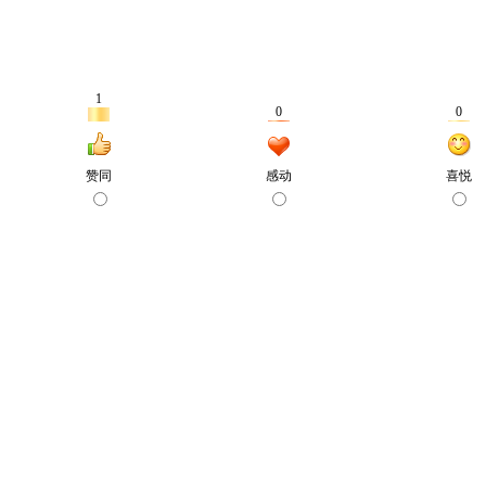
1
0
0
赞同
感动
喜悦