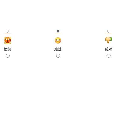
0
0
0
愤怒
难过
反对