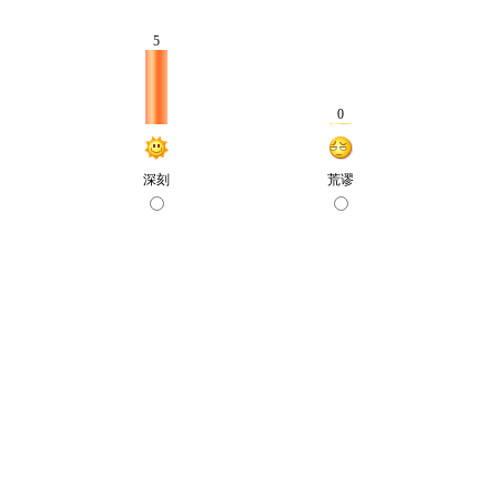
5
0
深刻
荒谬