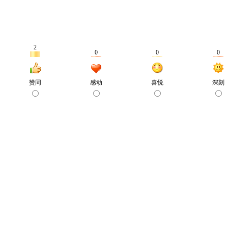
2
0
0
0
赞同
感动
喜悦
深刻