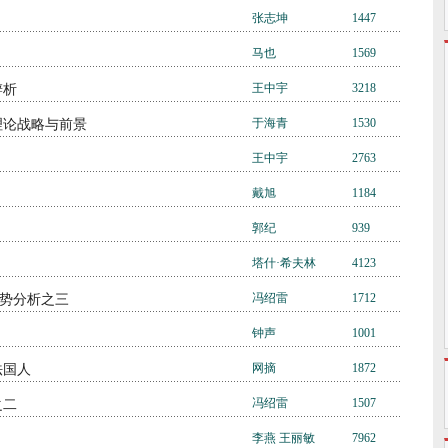
张志坤
1447
马也
1569
王中宇
3218
辨析
于海青
1530
理论战略与前景
王中宇
2763
戴旭
1184
郭纪
939
塔什·希夫林
4123
冯绍雷
1712
局势分析之三
钟声
1001
网摘
1872
法国人
冯绍雷
1507
之二
李燕 王丽敏
7962