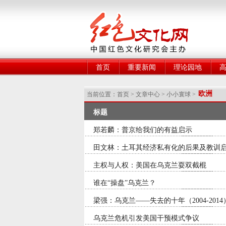
网
首页
重要新闻
理论园地
欧洲
当前位置：
首页
>
文章中心
>
小小寰球
>
标题
日期
郑若麟：普京给我们的有益启示
2014-03-15
田文林：土耳其经济私有化的后果及教训
2014-03-14
主权与人权：美国在乌克兰耍双截棍
2014-03-14
谁在“操盘”乌克兰？
2014-03-13
梁强：乌克兰——失去的十年（2004-2014
2014-03-11
乌克兰危机引发美国干预模式争议