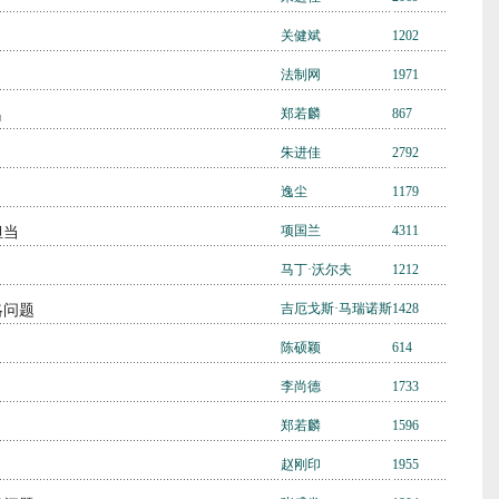
关健斌
1202
法制网
1971
郑若麟
867
吗
朱进佳
2792
逸尘
1179
项国兰
4311
担当
马丁·沃尔夫
1212
吉厄戈斯·马瑞诺斯
1428
略问题
陈硕颖
614
李尚德
1733
郑若麟
1596
赵刚印
1955