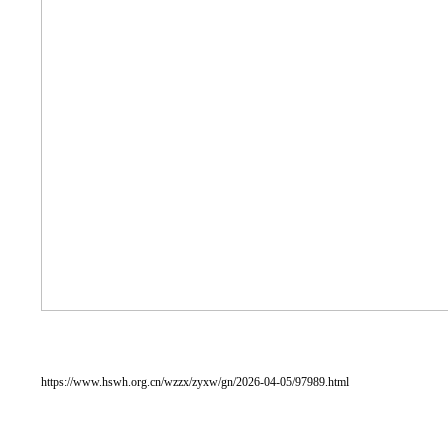
https://www.hswh.org.cn/wzzx/zyxw/gn/2026-04-05/97989.html