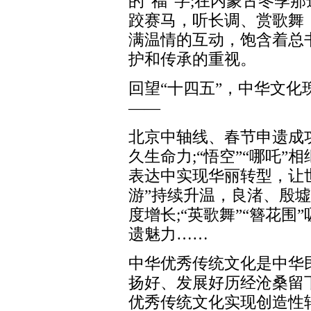
的“福”字;在内蒙古冬季
跤赛马，听长调、赏歌舞
满温情的互动，饱含着总
护和传承的重视。
回望“十四五”，中华文
——
北京中轴线、春节申遗成
久生命力;“悟空”“哪吒
表达中实现华丽转型，让世
游”持续升温，良渚、殷
度增长;“英歌舞”“簪花
遗魅力……
中华优秀传统文化是中华
扬好、发展好历经沧桑留
优秀传统文化实现创造性