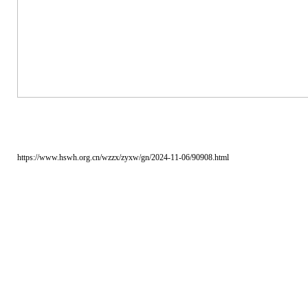
https://www.hswh.org.cn/wzzx/zyxw/gn/2024-11-06/90908.html