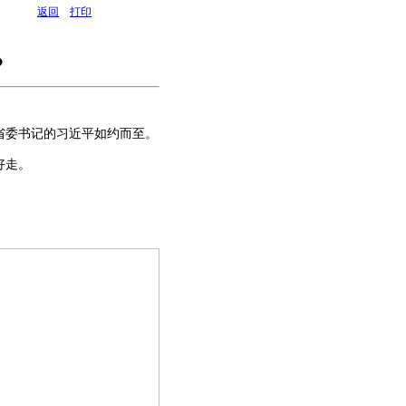
返回
打印
？
江省委书记的习近平如约而至。
好走。