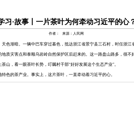
学习·故事丨一片茶叶为何牵动习近平的心
作者： 来源：人民网
6时许，天色渐暗。一辆中巴车穿过暮色，抵达浙江省景宁县三石村，时任浙
的地质灾害点和泰顺乌岩岭自然保护区后赶来的。这一路盘山路多，很不
上茶山，看一眼茶叶长势，叮嘱村干部“好好发展这个生态产业”。
地特色的茶产业。事实上，这片茶叶，一直牵动着习近平的心。