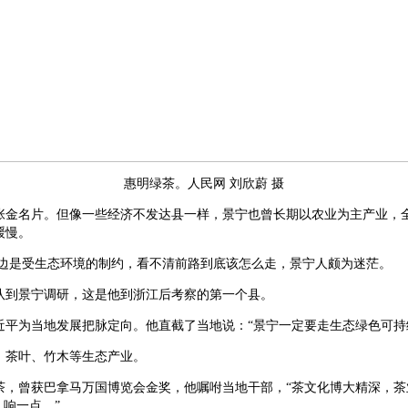
惠明绿茶。人民网 刘欣蔚 摄
张金名片。但像一些经济不发达县一样，景宁也曾长期以农业为主产业，
缓慢。
一边是受生态环境的制约，看不清前路到底该怎么走，景宁人颇为迷茫。
平带队到景宁调研，这是他到浙江后考察的第一个县。
近平为当地发展把脉定向。他直截了当地说：“景宁一定要走生态绿色可持
、茶叶、竹木等生态产业。
茶，曾获巴拿马万国博览会金奖，他嘱咐当地干部，“茶文化博大精深，茶
，响一点。”