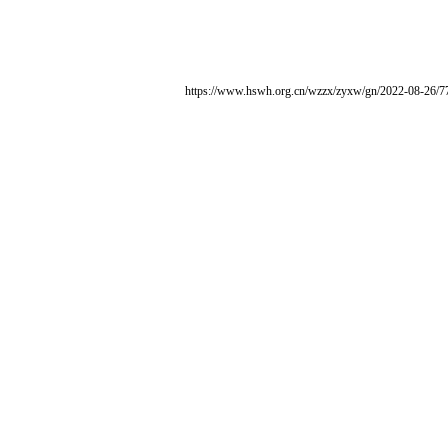
https://www.hswh.org.cn/wzzx/zyxw/gn/2022-08-26/7