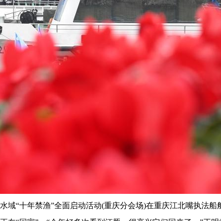
重点水域“十年禁渔”全面启动活动(重庆分会场)在重庆江北嘴执法船