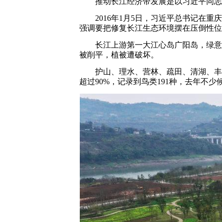
推动长江经济带发展是以习近平同志为
2016年1月5日，习近平总书记在重
强调要把修复长江生态环境摆在压倒性位
长江上游第一大江心岛广阳岛，绿意葱
被削平，植被遭破坏。
护山、理水、营林、疏田、清湖、丰草，
超过90%，记录到鸟类191种，去年不