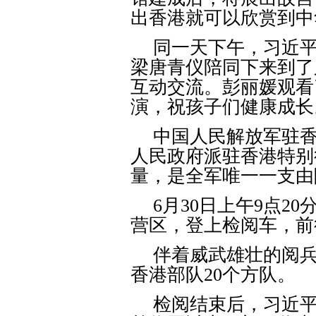
出香港就可以欣赏到中
同一天下午，习近
梁唐青仪陪同下来到了
互动交流。彭丽媛观看
演，祝孩子们健康成长
中国人民解放军驻
人民政府派驻香港特别
量，是全军唯一一支由
6
月
30
日上午
9
点
20
营区，登上检阅车，前
伴着威武雄壮的阅
香港部队
20
个方队。
检阅结束后，习近