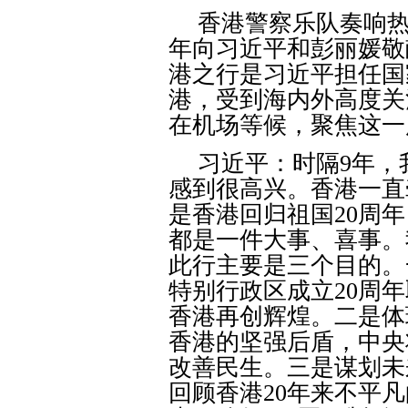
香港警察乐队奏响
年向习近平和彭丽媛敬
港之行是习近平担任国
港，受到海内外高度关
在机场等候，聚焦这一
习近平：时隔
9
年，
感到很高兴。香港一直
是香港回归祖国
20
周年
都是一件大事、喜事。
此行主要是三个目的。
特别行政区成立
20
周年
香港再创辉煌。二是体
香港的坚强后盾，中央
改善民生。三是谋划未
回顾香港
20
年来不平凡