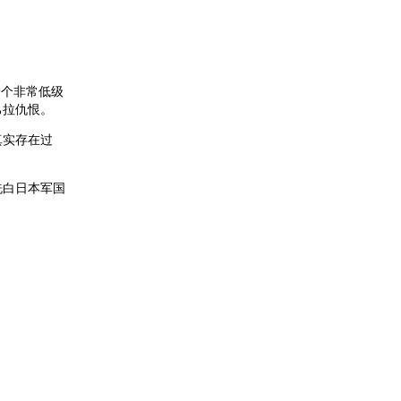
一个非常低级
己拉仇恨。
真实存在过
洗白日本军国