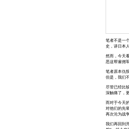
笔者不是一
史，讲日本
然而，今天
恶这帮雇佣
笔者原本仇
但是，我们
尽管已经比
深触痛了，
而对于今天
对他们的先
再次沦为战
我们再回到