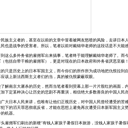
个民族主义者的，甚至在以前的文章中冒着被网友怒喷的风险，去讲日本
人民也是战争的受害者。所以，笔者以前对戴锦华老师的这段话是不大能
看到这么多外务省的雇佣军出来搞事，笔者终于能理解戴锦华老师了。而
军（包括自带干粮的雇佣军），更是对现在的日本政府和外务省厌恶至极
恨的只是历史上的日本军国主义，而今你们的所作所为成功地把仇恨拉到
不应该上新法西斯主义者们的当，真的被仇恨蒙蔽双眼。
较了解南京大屠杀的历史，然而当笔者看到荧幕上那一片片殷红的画面，
更加下定某种决心让历史的悲剧不再重演，相信绝大多数善良的中国人民
的广大日本人民来讲，也唯有让他们正视历史，对中国人民曾经遭受的苦
辈犯下的滔天罪恶彻底反省，才能在思想上避免再次遭受日本新军国主义
争的机器。
开头雇佣军们刷出的新梗“有钱人家孩子暑假日本旅游，没钱人家孩子暑假