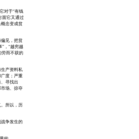
它对于“有钱
方面它又通过
换概念变成贫
与偏见，把贫
”，“越穷越
的劳而不获的
与生产资料私
和广度；严重
盾、寻找出
部市场、掠夺
点。所以，历
识战争发生的
力量的。