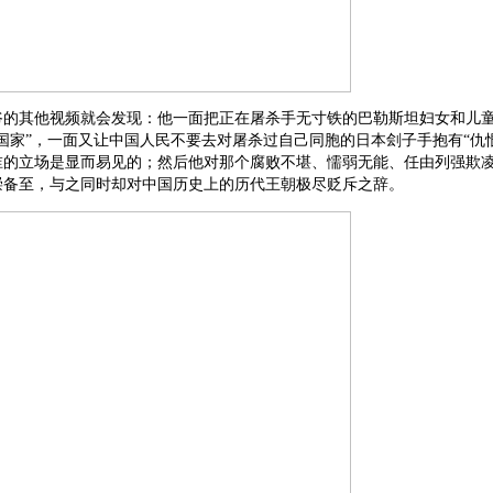
爷的其他视频就会发现：他一面把正在屠杀手无寸铁的巴勒斯坦妇女和儿
国家”，一面又让中国人民不要去对屠杀过自己同胞的日本刽子手抱有“仇
谁的立场是显而易见的；然后他对那个腐败不堪、懦弱无能、任由列强欺
崇备至，与之同时却对中国历史上的历代王朝极尽贬斥之辞。