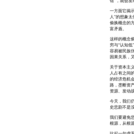
馆”，就会
一方面它揭示
人”的想象太
偷换概念的
富矛盾。
这样的概念
穷与“认知低
容易被民族仇
因果关系，
关于资本主
人占有之间
的经济危机
路，垄断资
资源、发动
今天，我们
史悲剧不是
我们要避免
根源，从根
比起一句虚无