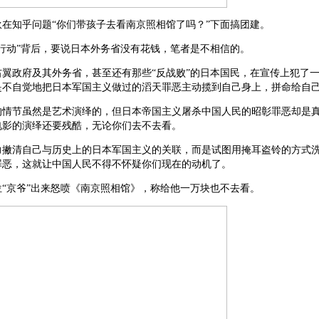
伙在知乎问题“你们带孩子去看南京照相馆了吗？”下面搞团建。
行动”背后，要说日本外务省没有花钱，笔者是不相信的。
右翼政府及其外务省，甚至还有那些“反战败”的日本国民，在宣传上犯了
是不自觉地把日本军国主义做过的滔天罪恶主动揽到自己身上，拼命给自
的情节虽然是艺术演绎的，但日本帝国主义屠杀中国人民的昭彰罪恶却是
电影的演绎还要残酷，无论你们去不去看。
力撇清自己与历史上的日本军国主义的关联，而是试图用掩耳盗铃的方式
罪恶，这就让中国人民不得不怀疑你们现在的动机了。
位“京爷”出来怒喷《南京照相馆》，称给他一万块也不去看。