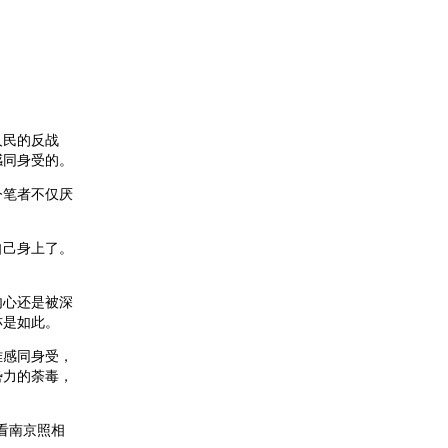
人民的反战
感同身受的。
今笔者不仅厌
！
自己身上了。
内心还是被深
亦是如此。
难感同身受，
势力的荼毒，
看南京照相