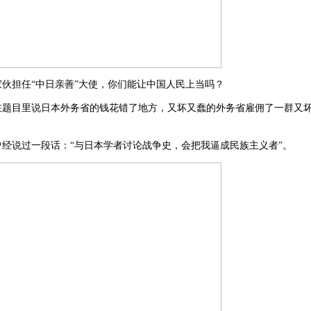
伙担任“中日亲善”大使，你们能让中国人民上当吗？
在题目里说日本外务省的钱花错了地方，又坏又蠢的外务省雇佣了一群又
。
曾经说过一段话：“与日本学者讨论战争史，会把我逼成民族主义者”。