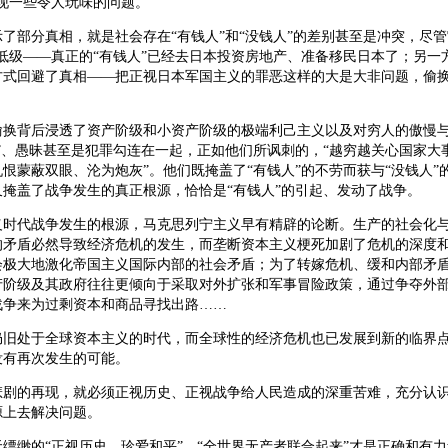
发现一些令人玩味的问题。
了部分真相，就是社会存在“有钱人”和“没钱人”的差别甚至是冲突，尽管
低级——真正的“有钱人”已经去日本投资房地产、准备移民日本了；另一
方式回避了真相——把正视日本军国主义的罪恶这样的大是大非问题，偷
偷换背后浸透了资产阶级和小资产阶级的极端利己主义以及对穷人的傲慢
”、愚昧甚至是犯罪勾连在一起，正如他们所讽刺的，“越穷越关心国家大事
恨蒙蔽双眼、沦为炮灰”。他们既掩盖了“有钱人”的不劳而获与“没钱人”
又掩盖了战争发生的真正根源，恰恰是“有钱人”的引起、发动了战争。
义时代战争发生的根源，马克思列宁主义早有精辟的论断。生产的社会化
的矛盾必然导致经济危机的发生，而垄断资本主义梗死加剧了危机的深度
会极大地激化帝国主义国际内部的社会矛盾；为了转嫁危机、缓和内部矛
产阶级及其政府往往更倾向于采取对外扩张和军事冒险政策，通过争夺外
战争来为过剩资本和商品寻找出路……
仍旧处于全球资本主义的时代，而全球性的经济危机也已发展到新的临界
没有再次发生的可能。
悲剧的再现，就必须正视历史、正视战争给人民造成的深重苦难，充分认
源上去解决问题。
缥缈的“正视历史，珍爱和平”，“全世界无产者联合起来”才是正确和有