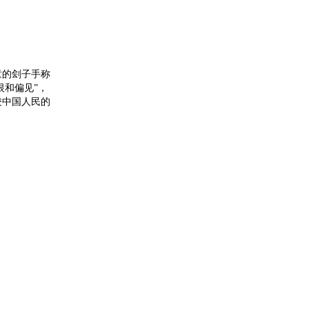
童的刽子手称
恨和偏见”，
凌中国人民的