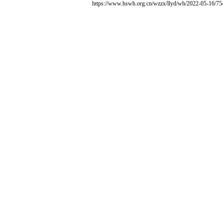
https://www.hswh.org.cn/wzzx/llyd/wh/2022-05-16/75