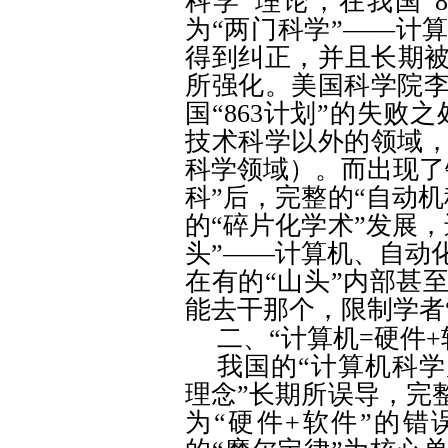
科学”理论，在我国“
8
为“两门科学”——计
得到纠正，并且长期被
所强化。美国科学院
国“
863
计划”的失败之
技术科学以外的领域
科学领域）。而出现了
科”后，完整的“自动
的“碎片化学术”发展
头”——计算机、自动
在有的“山头”内部甚
能去干那个，限制学者
⼆
、“计算机
=
硬件
+
我国的“计算机科学
理念”长期所误导，完
为“硬件
+
软件”的错