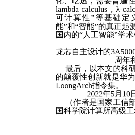
化、吃透，需要普遍性
lambda calculus
，λ
-cal
可计算性”等基础定
能”和“智能”的真正
国内的“人工智能”学
龙芯自主设计的
3A500
周年
最后，以本文的科
的颠覆性创新就是华
LoongArch
指令集。
2022
年
5
月
10
（作者是国家工信
国科学院计算所高级工