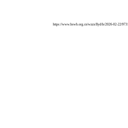
https://www.hswh.org.cn/wzzx/llyd/ls/2026-02-22/973