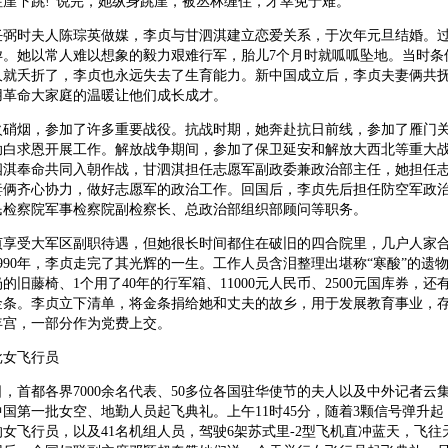
崖下跳!”说完，她纵身跳崖，被丛林缠住，才幸免于难。
由任弼时夫人陈琮英做媒，李贞与甘泗淇建立恋爱关系，于次年元旦结婚。
孕。她以常人难以想象的毅力艰难行军，胎儿7个月时就呱呱坠地。当时条
久就夭折了，李贞也永远失去了生育能力。新中国成立后，李贞夫妻俩共抚
用革命大家庭的温暖让他们成长成才。
火硝烟，参加了许多重要战役。抗战时期，她奔赴抗日前线，参加了雁门
白求恩开展工作。解放战争期间，参加了保卫延安和解放大西北等重大战役
泗淇奉命共同入朝作战，甘泗淇担任志愿军副政委兼政治部主任，她担任
妻俩齐心协力，做好志愿军的政治工作。回国后，李贞先后担任防空军政
民检察院军事检察院副检察长、总政治部组织部顾问等职务。
贞享受大军区副职待遇，但她很长时间都住在破旧的四合院里，几户人家
990年，李贞走完了其光辉的一生。工作人员含泪整理出堪称“寒酸”的遗物
的旧藤椅、1个用了40年的行军箱、11000元人民币、2500元国库券，还
金条。李贞立下清单，将金条捐给她和丈夫的故乡，用于发展教育事业，
年宫，一部分作为党费上交。
批女飞行员
月8日，首都各界7000余名代表、50多位各国驻华使节的夫人以及中外记者云
国第一批女空、地勤人员起飞典礼。上午11时45分，随着3颗信号弹升起
的女飞行员，以及41名机组人员，驾驶6架苏式里-2型飞机直冲蓝天，飞