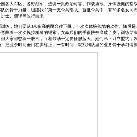
全国各大军区、各野战军，选调一批政治可靠、作战勇敢、身体强健的指
部队的骨干力量，组建我军第一支伞兵部队。首批伞兵中，有30多名女同
、护士、翻译等改行而来。
面训练，她们要从3米多高的跳台往下跳，一次次体验落地的动作。随后是
手弯曲着一次次拽拉粗糙的绳索，女伞兵们的手很快被磨破了皮，训练结
。但大家都憋着一股气，互相鼓劲一定要征服蓝天。她们私下订立盟约，
婚，把业余时间全用在训练上。一有时间，就找到队里的业务骨干学习请