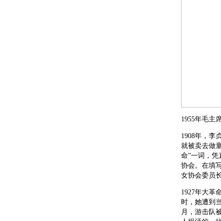
1955年毛
1908年，
就被卖去做童
命”一词，凭
协会。在填写
女协会委员
1927年大
时，她遭到当
月，游击队