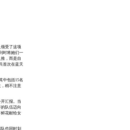
人领受了这项
到时将她们一
人推，而是自
兵首次在蓝天
其中包括15名
大，稍不注意
。
公开汇报。当
齐的队伍迈向
将鲜花献给女
部队也同时划