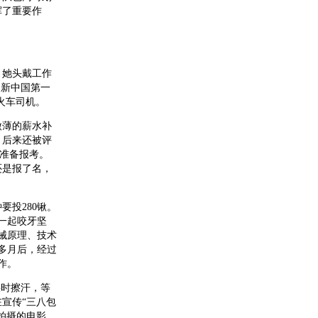
挥了重要作
。她头戴工作
是新中国第一
火车司机。
微薄的薪水补
，后来还被评
英准备报考。
还是报了名，
要投280锹。
一起咬牙坚
械原理、技术
多月后，经过
作。
煤时擦汗，等
宣传“三八包
拍摄的电影