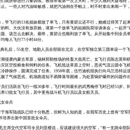
娘们就拼命进行力量训练。教练带着第一次上天时，不少人感到天旋地转
不止。一些人对汽油味敏感，就把汽油倒在手帕上，时不时拿出来闻一下
。
力，学飞行的13名姐妹都放了单飞，只有黄碧云还不行，她难过得哭了起
行的料。大伙没有放弃她，请第一个放单飞的姑娘阮荷珍谈体会，一起开“
难题、该怎么去解决。最终，黄碧云也顺利放了单飞。从开始集中到全员单
均每人飞行77小时44分。
飞典礼后，55名空、地勤人员全部留在北京，在空军独立第三团单设一个
，寒潮侵袭内蒙古草原，锡林郭勒牧场的牲畜大批死亡。女飞行员陈志英和
向灾区空投粮食和饲料的任务。飞机抵达草原上空时，恶劣气流云团令飞
冷静操作，圆满完成了任务。1958年底，伍竹迪机组执行向乌兰浩特运
克服了气候恶劣、机场跑道短不易降落等困难，为处置锅炉爆炸的问题作
员们活跃在飞行一线30多年，飞行时间最长的武秀梅停飞时已经53岁。到20
培养13批女飞行员，其中更有战斗机飞行员以及女航天员。
代女伞兵
对于海军陆战队已经十分熟悉，但鲜为人知的是，在我军历史上曾有“空军
，并培养出新中国首批女伞兵。
月，毛主席交代空军司令员刘亚楼说，应该建设强大的空军，“有一支跳伞部队