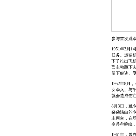
参与首次跳伞
1951年3
任务。运输
下子推出飞
己主动跳下
留下痕迹。
1952年8
女伞兵。与
就会造成伤
8月3日，
朵朵洁白的
主席台，在
伞兵牟晓峰，
1961年，