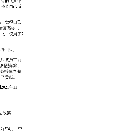
，有的飞几个
，强迫自己适
来，觉得自己
诸葛亮会”，
飞，仅用了7
飞行中队。
机组成员主动
机剧烈颠簸、
送焊接氧气瓶
出了贡献。
21年11
陆战第一
好!”4月，中