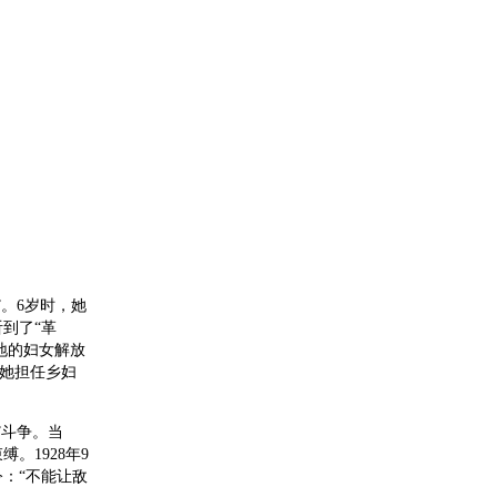
”。6岁时，她
到了“革
地的妇女解放
，她担任乡妇
”斗争。当
。1928年9
：“不能让敌