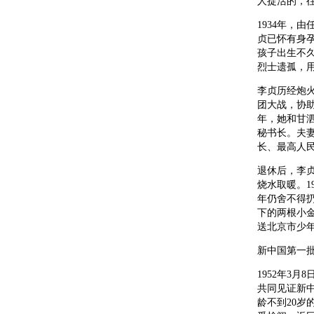
人捉活的，往
1934年，
贞已怀有身
孩子出生不
烈士遗孤，
李贞历经炮
团大战，协助
年，她和甘
秘书长。夫
长、最高人
退休后，李
烧水取暖。1
年仍舍不得扔
下的两根小
送北京市少
新中国第一
1952年3
共同见证新中
龄不到20岁