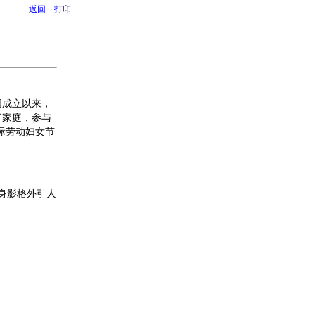
返回
打印
国成立以来，
了家庭，参与
际劳动妇女节
个身影格外引人
。