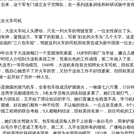
。后来，这个军专门成立女子空降队，在一系列战备训练和科研试验中发
批女火车司机
月8日，大连火车站人头攒动，只见一列火车的驾驶室里，一位女性探出了头
炯有神，凝视远方。车窗下的彩旗上，写着“妇女的火车头”几个大字。这
组成的“三八包车组”，驾驶这列火车的司机田桂英也成为新中国第一位女
30年出生于大连旅顺口一个贫困渔民家庭，14岁到印刷厂当学徒，赚点儿
7岁时经人介绍到大连机务段工作，凭着出色的工作成绩，第二年就入了党
大连市)一等劳动模范。1949年，大连机务段首次招聘女火车司机，田桂
对，既担心她受不了开火车的苦，又怕干这份工作不好找婆家。但田桂英
姑娘一起开始了另外一种人生。
是烧煤的蒸汽机车，全靠包车组成员铲煤烧火，一锹煤七八斤重，15分钟
，连男学员都感觉吃力，9名女学员每次训练别提多累了。她们互相打气，
的体力训练后，又开始了理论知识的学习。她们普遍文化程度不高，学习机
了困难。好在她们都有一种不怕苦、不认输的劲头，一点点攻克难关。8个
中国工程师的联合考核，9人都顺利结业，田桂英排名第一，担任司机的工
这天，她们首次驾驶火车。包车组成员每人脖子上挂着一条白毛巾，用来铲
，白毛巾早已变成了黑毛巾。第二天，几乎全国所有的报纸、广播电台都在
。田桂英因此获得诸多荣誉，被评为全国劳动模范。1951年，以她为原型