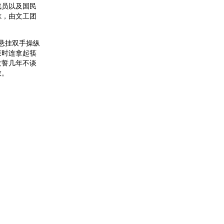
战员以及国民
志，由文工团
悬挂双手操纵
束时连拿起筷
发誓几年不谈
教。