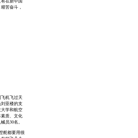
只有在新中国
，艰苦奋斗，
到飞机飞过天
员刘亚楼的支
政大学和航空
体素质、文化
械员30名。
、蹬舵都要用很