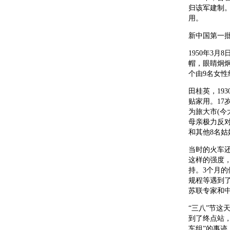
归该军建制
用。
新中国第一
1950年3
帽，眼睛炯
个由9名女性
田桂英，19
贴家用。1
为旅大市(今
母亲极力反
和其他8名
当时的火车还
这样的强度
持。3个月
规程等遇到
苏联专家和
“三八”节
到了终点站
车组”的事迹