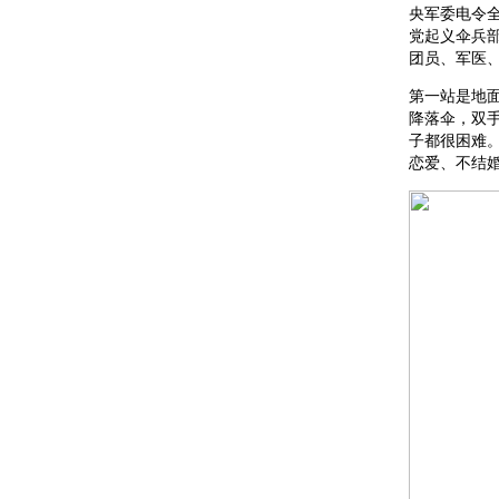
央军委电令
党起义伞兵
团员、军医
第一站是地
降落伞，双
子都很困难
恋爱、不结