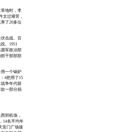
过草地时，李
件太过艰苦，
养了20多位
关伏击战、百
。1951
志愿军政治部
治部干部部部
合用一个锅炉
：4把用了15
有战争年代留
存款一部分捐
集西郊机场，
，14名平均年
往天安门广场接