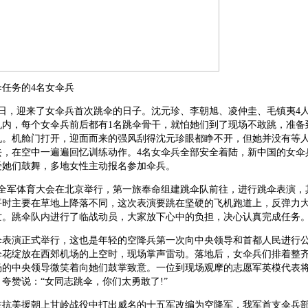
任务的4名女伞兵
月14日，迎来了女伞兵首次跳伞的日子。沈元珍、李朝旭、凌仲圭、毛镇夷4
机内，每个女伞兵前后都有1名跳伞骨干，就怕她们到了现场不敢跳，准备
机。机舱门打开，迎面而来的强风刮得沈元珍眼都睁不开，但她并没有等
去，在空中一遍遍回忆训练动作。4名女伞兵全部安全着陆，新中国的女伞
受她们鼓舞，多地女性主动报名参加伞兵。
月，全军体育大会在北京举行，第一旅奉命组建跳伞队前往，进行跳伞表演，
平时主要在草地上降落不同，这次表演要跳在坚硬的飞机跑道上，反弹力
亡。跳伞队内进行了临战动员，大家放下心中的负担，决心认真完成任务
跳伞表演正式举行，这也是年轻的空降兵第一次向中央领导和首都人民进行
伞花绽放在西郊机场的上空时，现场掌声雷动。落地后，女伞兵们排着整
场的中央领导微笑着向她们鼓掌致意。一位到现场观摩的志愿军英模代表
夸赞说：“女同志跳伞，你们太勇敢了!”
曾在抗美援朝上甘岭战役中打出威名的十五军改编为空降军，我军首支伞兵