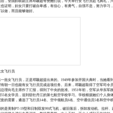
回后，全国妇联副主席邓颖超夸赞她们说，今天举行女飞行员起飞典礼，
这也证明，妇女只要打破自卑感，有信心，有勇气，自强不息，努力学习
可以做，而且能够做好。
批女飞行员
一批女飞行员，正是邓颖超提出来的。1949年参加开国大典时，当她看
望有朝一日也能有女飞行员完成这项任务。后来，邓颖超取得了空军司令
总理向毛主席作了汇报，得到了中央的批准。1951年初，空军从华东军
调55名女学员，送到驻牡丹江的第七航空学校学习。学校根据她们个人身
套的需要，遴选了飞行员14名、空中领航员6名、空中通信员5名和空中机
的是美制PT-19型和日制双发99式飞机，破旧落后，拆卸发动机、拉杆