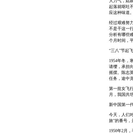
大力气，姑
起落就呕吐
应这种味道
经过艰难努
不是干这一
分析有哪些
个月时间，平
“三八”节起
1954年冬
请缨，承担
摇摆。陈志英
任务，途中
第一批女飞行
月，我国共
新中国第一
今天，人们
旅”的番号
1950年2