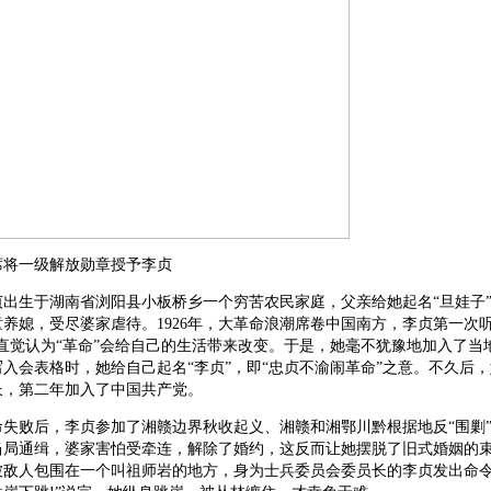
主席将一级解放勋章授予李贞
李贞出生于湖南省浏阳县小板桥乡一个穷苦农民家庭，父亲给她起名“旦娃子
养媳，受尽婆家虐待。1926年，大革命浪潮席卷中国南方，李贞第一次听
直觉认为“革命”会给自己的生活带来改变。于是，她毫不犹豫地加入了当
入会表格时，她给自己起名“李贞”，即“忠贞不渝闹革命”之意。不久后
长，第二年加入了中国共产党。
革命失败后，李贞参加了湘赣边界秋收起义、湘赣和湘鄂川黔根据地反“围剿
局通缉，婆家害怕受牵连，解除了婚约，这反而让她摆脱了旧式婚姻的束缚
被敌人包围在一个叫祖师岩的地方，身为士兵委员会委员长的李贞发出命令