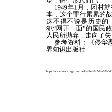
场，搞个形式而已。
1949
年
1
月，冈村就
本，这个罪行累累的
这不得不说是历史的
犯
“
网开一面
”
的国民
人民所抛弃，走向了失
参考资料：《侵华恶
界知识出版社
https://www.hswh.org.cn/wzzx/llyd/ls/2022-05-18/754