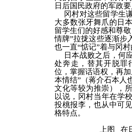
日后国民政府的军政要
冈村对这些留学生
大多数张牙舞爪的日
留学生们的好感和尊敬
情牌
”
拉拢这些逐渐步
也一直
“
惦记
”
着与冈村
日本战败之后，何
处奔走，替其开脱罪
位，掌握话语权，再加
本情结
”
（蒋介石本人
文化等较为推崇），
以说，冈村当年在学
投桃报李，也从中可
格特点。
上图
_
在