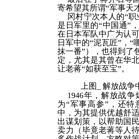
寄希望其所谓
“
军事天
冈村宁次本人的
“
职
是日军里的
“
中国通
”
在日本军队中广为认
日军中的
“
泥瓦匠
”
，
“
抹一番
”
），也得到了
定，尤其是其曾在华
让老蒋
“
如获至宝
”
。
上图
_
解放战争
1946
年，解放战争
为
“
军事高参
”
，还特
中，为其提供优越舒
出谋划策，以帮助国
卖力（毕竟老蒋等人
多作战计划、方略对