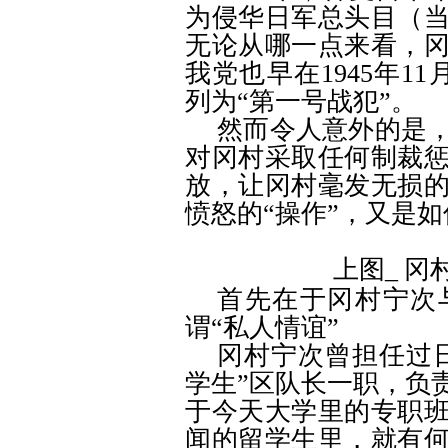
为侵华日军总头目（
无论从哪一点来看，
我党也早在
1945
年
11
列为
“
第一号战犯
”
。
然而令人意外的是
对冈村采取任何制裁
放，让冈村毫发无损
愤怒的
“
操作
”
，又是如
上图
_
冈
首先在于冈村宁次
谓
“
私人情谊
”
冈村宁次曾担任过
学生
”
区队长一职，负
于今天大学里的专职
闻的留学生里，就有