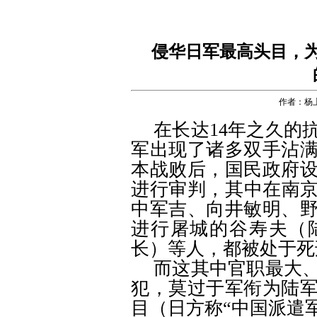
侵华日军最高头目，
作者：杨
在长达
14
年之久的
军出现了诸多双手沾
本战败后，国民政府
进行审判，其中在南
中军吉、向井敏明、
进行屠城的谷寿夫（
长）等人，都被处于死
而这其中官职最大
犯，莫过于军衔为陆
目（日方称
“
中国派遣