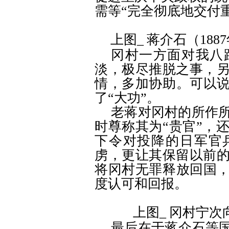
需等
“
完全彻底地交付
上图
_
蒋介石（
1887
冈村一方面对我八
淡，极尽推脱之事，
情，多加协助。可以
了
“
大功
”
。
老蒋对冈村的所作
时尊称其为
“
贵官
”
，
下令对投降的日军官
虏，更让其保留以前
将冈村无罪释放回国
度认可和回报。
上图
_
冈村宁次
最后在于蒋介石等