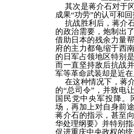
其次是蒋介石对于
成果
“
功劳
”
的认可和回
抗战胜利后，蒋介
的政治需要，炮制出
借助日本的残余力量
府的主力都龟缩于西
的日军占领地区特别
而一直坚持敌后抗战
军等革命武装却是近在
在这种情况下，蒋
的
“
总司令
”
，并致电
国民党中央军投降。
场，再加上对自身前
蒋介石的指示，甚至
华处理纲要》并特别指
促进重庆中央政权的统