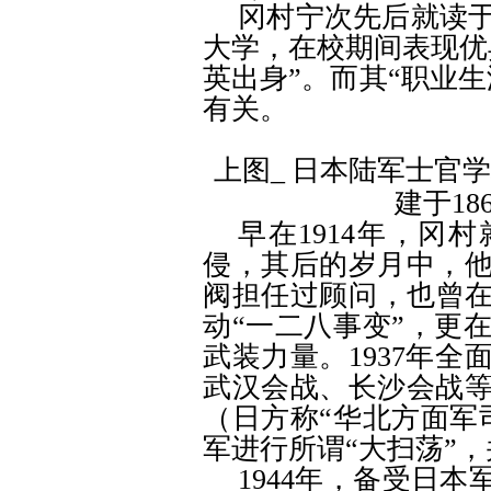
冈村宁次先后就读
大学，在校期间表现优
英出身
”
。而其
“
职业生
有关。
上图
_
日本陆军士官学
建于
18
早在
1914
年，冈村
侵，其后的岁月中，
阀担任过顾问，也曾
动
“
一二八事变
”
，更
武装力量。
1937
年全
武汉会战、长沙会战
（日方称
“
华北方面军
军进行所谓
“
大扫荡
”
，
1944
年，备受日本