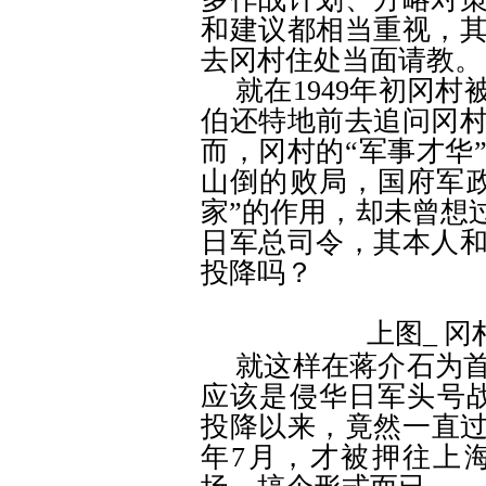
和建议都相当重视，
去冈村住处当面请教。
就在
1949
年初冈村
伯还特地前去追问冈
而，冈村的
“
军事才华
山倒的败局，国府军
家
”
的作用，却未曾想
日军总司令，其本人
投降吗？
上图
_
冈
就这样在蒋介石为
应该是侵华日军头号
投降以来，竟然一直
年
7
月，才被押往上