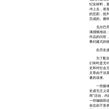
纪实材料，
冲上去，谁
的悲剧，批
完成的。雅
戈尔巴乔夫
满感慨地说：
作品的问世，
事封建式的独
在历史虚无
为了配合戈
们有时是无
史和对社会
文章由于涉
量的读者。
一些媒体除
史虚无主义逆
周”活动，
一些编辑部
杂志由于发