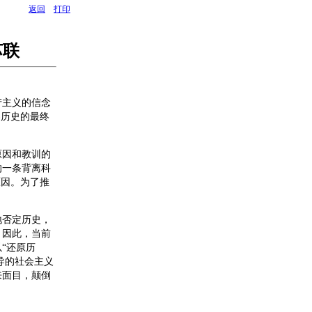
返回
打印
苏联
主义的信念
界历史的最终
原因和教训的
的一条背离科
原因。为了推
否定历史，
。因此，当前
“还原历
导的社会主义
来面目，颠倒