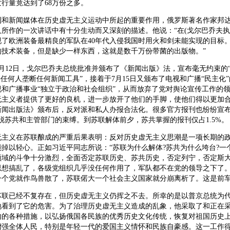
行量竟达到了68万份之多。
新闻媒体在历史虚无主义运动中所起的重要作用，俄罗斯著名作家邦达
所作的一次讲话中有十分生动而又深刻的描述。他说：“在(戈尔巴乔夫执
现了欧洲装备最精良的军队在40年代入侵我国时用火和剑未能实现的目标
的技术装备，但是缺少一样东西，这就是数千万份带菌的出版物。”
月12日，戈尔巴乔夫总统批准并颁布了《新闻出版》法，宣布毫无约束的
许任何人垄断任何新闻工具”，接着于7月15日又颁布了电视和广播“民主化
视和广播事业“独立于政治和社会组织”，从而放弃了党对舆论宣传工作的
无主义者提供了更好的良机，进一步放开了他们的手脚，使他们得以更加
新闻出版法》颁布后，反对派和私人办报合法化。很多官方报刊也纷纷宣布
脱苏共和主管部门的束缚。到苏联解体前夕，苏共掌握的报刊仅占1.5%。
义在苏联酿成的严重后果表明：反对历史虚无主义思潮是一项长期的政
掉以轻心。正如习近平同志所说：“苏联为什么解体?苏共为什么垮台?一
领域的斗争十分激烈，全面否定苏联历史、苏共历史，否定列宁，否定斯
思想搞乱了，各级党组织几乎没任何作用了，军队都不在党的领导之下了
一个党就作鸟兽散了，苏联偌大一个社会主义国家就分崩离析了。这是前车
已经不复存在，但历史虚无主义仍挥之不去。所幸的是以普京总统为代
地看到了它的危害。为了治理历史虚无主义造成的乱象，他采取了和正在
内的各种措施，以弘扬俄国各民族的优秀历史文化传统，恢复对祖国历史
增强全体人民，特别是年轻一代的爱国主义情怀和民族自豪感。这一工作