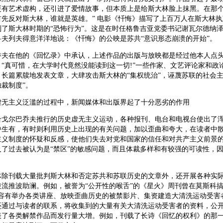
更有艺术虚构，还引进了爱情故事，但本质上是给斯大林脸上抹黑。在那
首先反对斯大林，谁就是英雄。” 电影《忏悔》描写了上百万人在斯大林
判了斯大林时期的“恐怖行为”。这是在时任格鲁吉亚党委书记谢瓦尔德纳
科夫列夫得意洋洋地说：《忏悔》的公映是苏共“意识形态崩溃的开始”。
在他的《回忆录》中承认，上述作品的出版与放映都是经过他本人点头
“真可惜，在大学时代竟然没能读到这一切!”一些作家、文艺评论家和政
长篇累牍地发表文章，大肆攻击斯大林的“集权统治”，诬蔑苏联的社会主
裁制度”。
主义泛滥的过程中，新闻媒体和出版界起了十分恶劣的作用
尔巴乔夫推行的历史虚无主义运动，各种报刊、电台和电视台使出了浑
中生有，有时则利用历史上出现的有关问题，加以歪曲和夸大，在读者中
主义制度的怀疑和反感，使他们失去对党和国家的信任和对共产主义前景
及了过去被认为是“禁区”的敏感问题，而且体裁多样和有较强的可读性，
刊载大量批判斯大林和否定苏共和苏联历史的文章外，还开展各种实际
流推波助澜。例如，被誉为“公开性的喉舌”的《星火》周刊曾在莫斯科搞
内容有举办各类讲座、放映歪曲历史的被禁影片、集资建造大清洗运动受害
还通过与读者的联系，将收集到的大量有关大清洗运动受害者的资料，公
表了各类解禁作品而发行量大增。例如，刊载了长诗《回忆的权利》的那