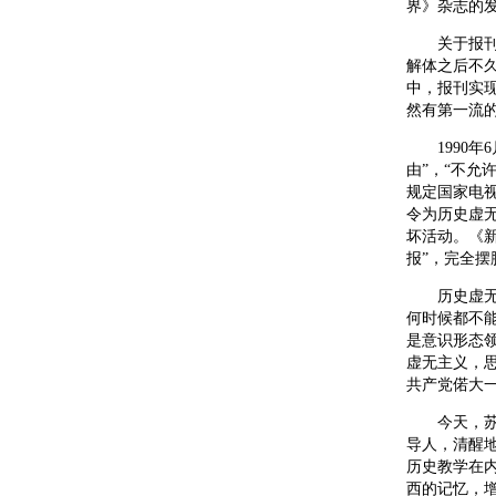
界》杂志的发
关于报刊和
解体之后不久
中，报刊实
然有第一流
1990年6
由”，“不允
规定国家电
令为历史虚
坏活动。《
报”，完全摆
历史虚无主
何时候都不能
是意识形态
虚无主义，
共产党偌大
今天，苏联
导人，清醒
历史教学在
西的记忆，