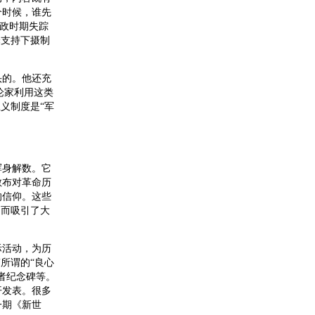
个时候，谁先
执政时期失踪
泽支持下摄制
的。他还充
论家利用这类
义制度是“军
身解数。它
散布对革命历
的信仰。这些
因而吸引了大
活动，为历
所谓的“良心
者纪念碑等。
开发表。很多
一期《新世