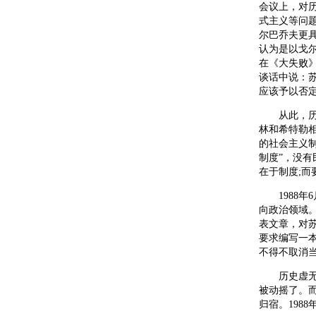
会议上，对
式主义等问题
尔巴乔夫更具
认为是以戈
在《大失败》
谈话中说：苏
应该予以否
从此，历史
林和希特勒
的社会主义制
制度”，没有
在于制度;
1988年
向政治领域。
表文章，对
要求编写一
不得不取消当
历史虚无主
被动摇了。
归宿。198