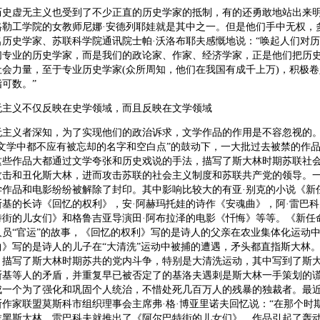
虚无主义也受到了不少正直的历史学家的抵制，有的还勇敢地站出来
格勒工学院的女教师尼娜·安德列耶娃就是其中之一。但是他们手中无权，
名历史学家、苏联科学院通讯院士帕·沃洛布耶夫感慨地说：“唤起人们对
们专业的历史学家，而是我们的政论家、作家、经济学家，正是他们把历
社会力量，至于专业历史学家(众所周知，他们在我国有成千上万)，积极
可数。”
义不仅反映在史学领域，而且反映在文学领域
义者深知，为了实现他们的政治诉求，文学作品的作用是不容忽视的。
和文学中都不应有被忘却的名字和空白点”的鼓动下，一大批过去被禁的作
这些作品大都通过文学夸张和历史戏说的手法，描写了斯大林时期苏联社
攻击和丑化斯大林，进而攻击苏联的社会主义制度和苏联共产党的领导。
学作品和电影纷纷被解除了封印。其中影响比较大的有亚·别克的小说《新
斯基的长诗《回忆的权利》，安·阿赫玛托娃的诗作《安魂曲》，阿·雷巴
特街的儿女们》和格鲁吉亚导演田·阿布拉泽的电影《忏悔》等等。《新任
人员“官运”的故事，《回忆的权利》写的是诗人的父亲在农业集体化运动
曲》写的是诗人的儿子在“大清洗”运动中被捕的遭遇，矛头都直指斯大林
》描写了斯大林时期苏共的党内斗争，特别是大清洗运动，其中写到了斯
斯基等人的矛盾，并重复早已被否定了的基洛夫遇刺是斯大林一手策划的
成一个为了强化和巩固个人统治，不惜处死几百万人的残暴的独裁者。最
作家联盟莫斯科市组织理事会主席弗·格·博亚里诺夫回忆说：“在那个时
抹黑斯大林。雷巴科夫就推出了《阿尔巴特街的儿女们》。作品引起了轰