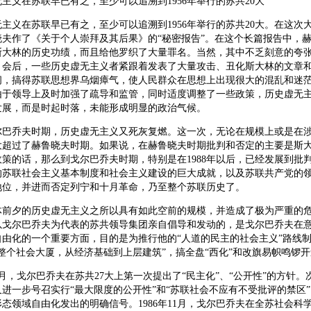
义在苏联早已有之，至少可以追溯到1956年举行的苏共20大
义在苏联早已有之，至少可以追溯到1956年举行的苏共20大。在这次
晓夫作了《关于个人崇拜及其后果》的“秘密报告”。在这个长篇报告中，
斯大林的历史功绩，而且给他罗织了大量罪名。当然，其中不乏刻意的夸
。会后，一些历史虚无主义者紧跟着发表了大量攻击、丑化斯大林的文章
间，搞得苏联思想界乌烟瘴气，使人民群众在思想上出现很大的混乱和迷
由于领导上及时加强了疏导和监管，同时适度调整了一些政策，历史虚无
发展，而是时起时落，未能形成明显的政治气候。
乔夫时期，历史虚无主义又死灰复燃。这一次，无论在规模上或是在涉
大超过了赫鲁晓夫时期。如果说，在赫鲁晓夫时期批判和否定的主要是斯
策的话，那么到戈尔巴乔夫时期，特别是在1988年以后，已经发展到批
的苏联社会主义基本制度和社会主义建设的巨大成就，以及苏联共产党的
地位，并进而否定列宁和十月革命，乃至整个苏联历史了。
夕的历史虚无主义之所以具有如此空前的规模，并造成了极为严重的危
以戈尔巴乔夫为代表的苏共领导集团亲自倡导和发动的，是戈尔巴乔夫在
自由化的一个重要方面，目的是为推行他的“人道的民主的社会主义”路线
整个社会大厦，从经济基础到上层建筑”，搞全盘“西化”和改旗易帜鸣锣
月，戈尔巴乔夫在苏共27大上第一次提出了“民主化”、“公开性”的方针。
进一步号召实行“最大限度的公开性”和“苏联社会不应有不受批评的禁区
态领域自由化发出的明确信号。1986年11月，戈尔巴乔夫在全苏社会科