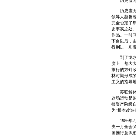
历史虚无主
历史虚无主
领导人赫鲁
完全否定了
史事实之处
作品。一时
下台以后，
得到进一步
到了戈尔巴
度上，都大
推行的方针政
林时期形成
主义的指导
苏联解体前
这场运动是
搞资产阶级
为“根本改造
1986年2
央一月全会又
国推行意识形