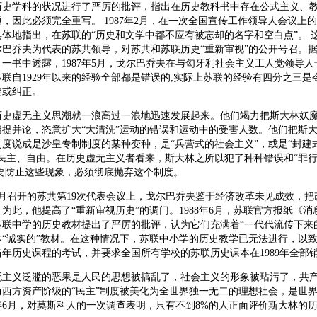
历史学科的状况进行了严厉的批评，指出在历史教科书中存在公式主义、
，因此必须完全重写。 1987年2月，在一次全国宣传工作领导人会议上
体地指出，在苏联的“历史和文学中都不应有被忘却的名字和空白点”。 
尔巴乔夫为代表的苏共领导，对苏共和苏联历史“重新审视”的公开号召。
一书中透露，1987年5月，戈尔巴乔夫在与匈牙利社会主义工人党领导
联自1929年以来的经验全部都是错误的;实际上苏联的经验有四分之三是
定或纠正。
虚无主义思潮就一浪高过一浪地迅速发展起来。他们竭力把斯大林妖魔
相提并论，恣意扩大“大清洗”运动的错误和运动中的受害人数。他们把斯
度说成是沙皇专制制度的某种变种，是“兵营式的社会主义”，或是“封建
民主、自由。在历史虚无主义者看来，斯大林之所以犯了种种错误和“罪行
而要防止这些现象，必须彻底抛弃这个制度。
6月召开的苏共第19次代表会议上，戈尔巴乔夫鉴于经济改革未见成效，把
为此，他提高了“重新审视历史”的调门。1988年6月，苏联官方报纸《
苏联中学的历史教材提出了严厉的批评，认为它们充满着“一代代流传下来
本“诚实的”教材。在这种情况下，苏联中小学的历史教学已无法进行，以
年历史课程的考试，并要求全国所有学校的苏联历史课本在1989年全部
义泛滥的恶果是人民的思想被搞乱了，社会主义的形象被玷污了，共产
而西方资产阶级的“民主”制度被美化为全世界独一无二的理想社会，是世
8年6月，对莫斯科人的一次调查表明，只有不到8%的人正面评价斯大林的