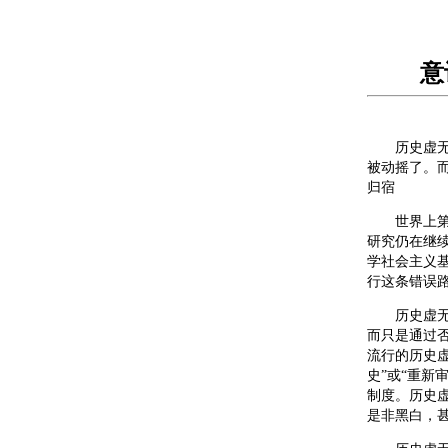
意
历史虚无主
被动摇了。
归宿
世界上第一
研究仍在继
学社会主义
行这条错误
历史虚无主
而只是通过
流行的历史
史”或“重新
制度。历史
是非黑白，