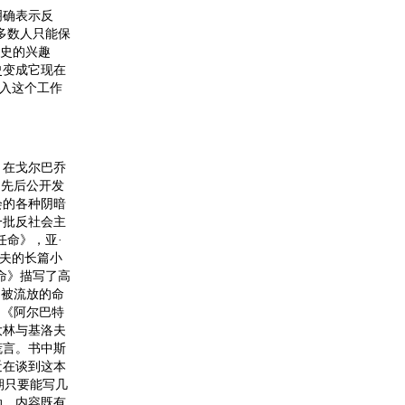
明确表示反
多数人只能保
历史的兴趣
史变成它现在
卷入这个工作
在戈尔巴乔
品先后公开发
会的各种阴暗
一批反社会主
任命》，亚·
科夫的长篇小
命》描写了高
中被流放的命
。《阿尔巴特
大林与基洛夫
谎言。书中斯
近在谈到这本
期只要能写几
动，内容既有