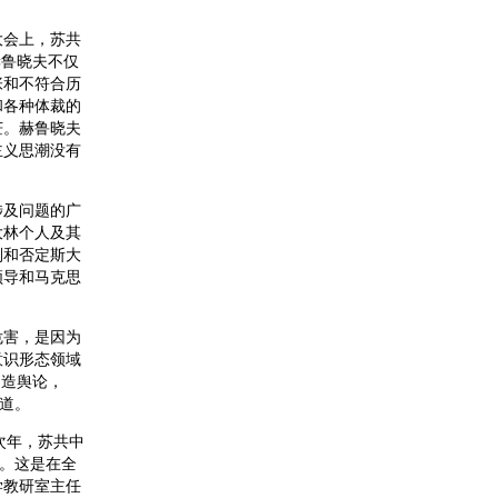
大会上，苏共
赫鲁晓夫不仅
张和不符合历
和各种体裁的
茫。赫鲁晓夫
主义思潮没有
及问题的广
大林个人及其
判和否定斯大
领导和马克思
害，是因为
意识形态领域
制造舆论，
开道。
次年，苏共中
”。这是在全
学教研室主任