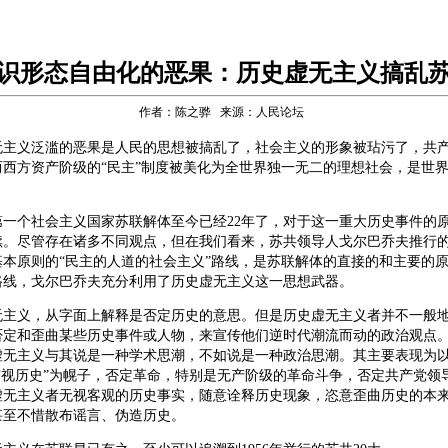
识形态自由化的恶果：历史虚无主义搞乱
作者：陈之骅 来源：人民论坛
义泛滥的恶果是人民的思想被搞乱了，社会主义的形象被玷污了，共产
而西方资产阶级的“民主”制度被美化为全世界独一无二的理想社会，是世
个社会主义国家苏联解体至今已经22年了，对于这一重大历史事件的
续。尽管存在诸多不同观点，但在我们看来，苏共领导人戈尔巴乔夫推行
基本原则的“民主的人道的社会主义”路线，是苏联解体的直接的和主要的
路线，戈尔巴乔夫充分利用了历史虚无主义这一思想武器。
义，从字面上解释是否定历史的意思。但是历史虚无主义者并不一般地
否定和歪曲某些历史事件或人物，来宣传他们逆时代潮流而动的政治观点
虚无主义与其说是一种学术思潮，不如说是一种政治思潮。其主要表现为以
审视历史”为幌子，否定革命，特别是无产阶级的革命斗争，否定共产党领
虚无主义者无视客观的历史事实，随意诠释历史现象，恣意歪曲历史的本
甚至不惜散布谣言、伪造历史。