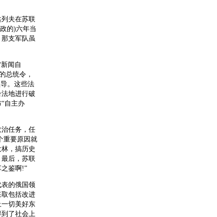
列夫在苏联
政的)六年当
。那支军队虽
“新闻自
”的总统令，
领导。这些法
合法地进行破
“自主办
治任务，任
个重要原因就
大林，搞历史
。最后，苏联
之鉴啊!”
表的俄国领
采取包括改进
上一切美好东
得到了社会上