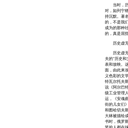
当时，历史
对，如列宁
持沉默。著
的，不是我
成为的那种
的，真是屈指
历史虚无主
历史虚无主
夫的“历史
表和放映。
面，由此来
义色彩的文
特瓦尔托夫
说《阿尔巴
级工业管理
运，《安魂
街的儿女们
和图哈切夫
大林被描绘
书时，俄罗斯
笔的人都在