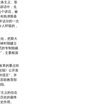
教条主义、形
的讲话中，戈
这个讲话，被
据布热津斯基
人卡达尔的一次
令人怀疑的，
化，把斯大
大林时期建立
式的专制独裁
”，主要根源
改革的重点转
消息报》公开发
的谎言”，并
致苏联教育部
销毁。
主义的信念
界历史的最终
历史作用。