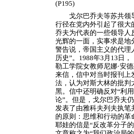
(P195)
戈尔巴乔夫等苏共领导
行径在党内外引起了很大
乔夫为代表的一些领导人
光辉的一面，实事求是地
警告说，帝国主义的代理
历史”。1988年3月13
勒工学院女教师尼娜·安
来信，信中对当时报刊上
法，认为对斯大林的批判
黑。信中还明确反对“利
论”。但是，戈尔巴乔夫仍
发表了由雅科夫列夫执笔
的原则：思维和行动的革
耶娃的信是“反改革分子
文章称之为“我们政治局的