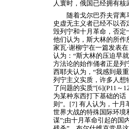
人寰时，俄国已经拥有核武器”
随着戈尔巴乔夫背离马
史虚无主义者已经不以否
毁列宁和十月革命，否定
他们认为，斯大林的所作
家瓦·谢柳宁在一篇发表在
认为：“斯大林的压迫早
方法论的始作俑者正是列宁”。
西耶夫认为，“我感到最
列宁主义实质，许多人想
了问题的实质”[6](P11～
为某种东西打下基础的话
则”。[7] 有人认为，十
世界大战的特殊国际环境
谋”;由十月革命引起的国
残杀”，布尔什维克党是这