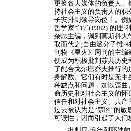
更换各大媒体的负责人。
持社会主义的负责人的职
子安排到领导岗位上。例
哲学家”[17](P382)
杂志主编，调到莫斯科大
取而代之;自由派分子维·
刊物《星火》周刊的主编
便成为积极批判苏共历史
了配合戈尔巴乔夫推行的
身解数。它们有时是无中
种缺点和问题，加以歪曲
命历史和对社会主义的怀
信任和对社会主义、共产
过去被认为是“禁区”的
可读性，因而引起了人们
批判尼·安德列耶娃的