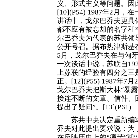
义、形式主义等问题。因
[10](P54) 1987年
讲话中，戈尔巴乔夫更具
都不应有被忘却的名字和空
尔巴乔夫为代表的苏共领
公开号召。据布热津斯基在
5月，戈尔巴乔夫在与匈
一次谈话中说，苏联自19
上苏联的经验有四分之三
正。[12](P55) 198
戈尔巴乔夫把斯大林“暴
接连不断的文章、信件、
提出了疑问”。[13](P61)
苏共中央决定重新编写一
乔夫对此提出要求说：为
在反映历史上的“痛苦”和