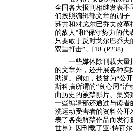
全国各大报刊相继发表不
们按照编辑部文章的调子
苏共和对戈尔巴乔夫改革
的敌人”和“保守势力的代
只要敢于反对戈尔巴乔夫
双重打击”。[18](P238)
一些媒体除刊载大量批
的文章外，还开展各种实
助澜。例如，被誉为“公
斯科搞所谓的“良心周”
曲历史的被禁影片、集资
一些编辑部还通过与读者
洗运动受害者的资料公开发表。
表了各类解禁作品而发行
世界》因刊载了亚·特瓦