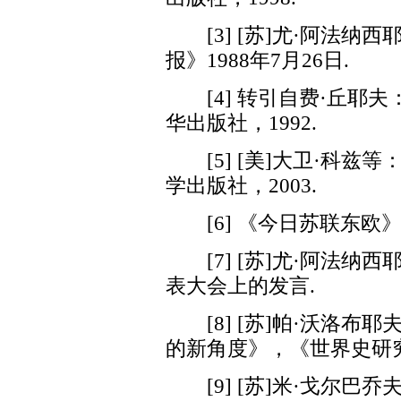
[3] [苏]尤·阿法纳
报》1988年7月26日.
[4] 转引自费·丘耶夫
华出版社，1992.
[5] [美]大卫·科兹
学出版社，2003.
[6] 《今日苏联东欧》1
[7] [苏]尤·阿法纳西
表大会上的发言.
[8] [苏]帕·沃洛布
的新角度》，《世界史研究动
[9] [苏]米·戈尔巴