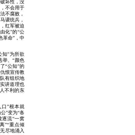
有破坏性，没
利，不会用于
没法不腐败，
括马谡统兵，
家，红军被迫
自由化”的“公
色革命”，中
公知”为所欲
选举、“颜色
了“公知”的
化仇恨宣传教
军队有组织地
事实讲道理也
人不利的东
人口”根本就
公”变为“各
波逐流“一窝
离”“重点倾
穷无尽地涌入