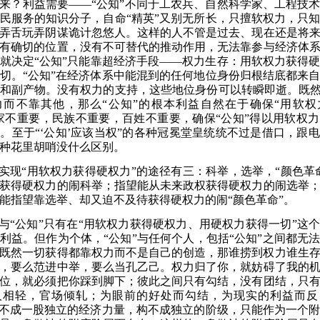
来
？
利益需要
——“公知”不同于工农兵、自然科学家、工程技
民服务的知识分子，自命“精英”又别无所长，只擅软权力，只
弄舌玩弄阴谋诡计忽悠人。这样的人不管是过去、现在还是将
有确切的位置，没有不可替代的推动作用，无法靠参与经济体
就决定“公知”只能靠超经济手段——权力生存：用软权力获得
切。“公知”在经济体系中能混到的任何地位身份归根结底都来
和副产物。没有权力的支持，这些地位身份可以转瞬即逝。既然
力而不靠其他，那么“公知”的根本利益自然在于确保“用软权
家不重要，民族不重要，百姓不重要，确保“公知”得以用软权
。至于“‘公知’应该当权”的各种冠冕堂皇统统不过是借口，跟
种花里胡哨没什么区别。
”实现“用软权力获得硬权力”的途径有三：科举，选举，“颜色革
获得硬权力的闹科举
；
指望能从未来政权获得硬权力的闹选举
能指望靠选举、却又迫不及待获得硬权力的闹
“颜色革命”。
”与“公知”只有在“用软权力获得硬权力、用硬权力获得一切”这
利益。但作为个体，“公知”与任何个人，包括“公知”之间都无
既然一切获得都靠权力而不是自己的创造，那谁捞到权力谁生
，要么范进中举，要么当孔乙己。权力归了你，就妨碍了我的
位，就必须把你踩到脚下
；
彼此之间只有勾结，没有团结，只
人相轻，官场倾轧
；
为眼前的好处而勾结，为现实的利益而反
形不成一股独立的经济力量，构不成独立的阶级，只能作为一个