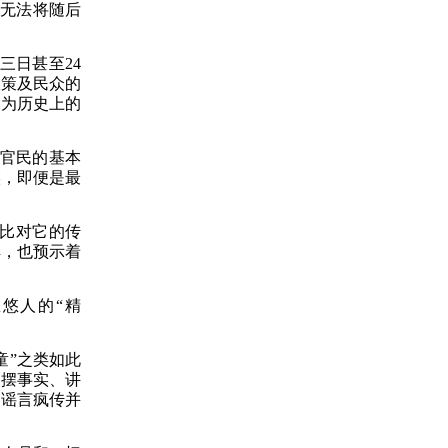
更无法将随后
三日甚至24
政策及民众的
因为历史上的
，官民的基本
候，即便是最
远比对它的传
解，也预示着
忽悠人的
“精
童”之类如此
多摆事实、讲
类谣言疯传并