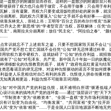
是一盘散沙的附庸阶层而存在。这样的一盘散沙的附庸阶层只
即使获得了权力也只会用于做官，不会用于做事
；
只会用于牟
瓦解，没有凝聚。而权力只要变成混饭吃捞好处的家伙事，就
分崩离析。因此权力只要落入
“公知”之手就不会有好事——赵
依靠东林党人，崇祯上吊
；
王明等
“百分之百的布尔什维克”当
尔巴乔夫之类
“新思维”的“学者型官员”当权，苏联解体
；
任凭
“
政民主”，南斯拉夫分崩离析
；
放任
“民主化”、“阿拉伯之春”、“颜
……
有点常识就忘不了上述前车之鉴，只要不想国家毁灭就不会让
“
国共产党不想亡党亡国就不会任凭“公知”肆无忌惮通过科举、
径用软权力篡夺硬权力。这就妨碍了“公知”的生存利益，就招致
就有了“公知”对毛泽东、共产党、新中国几十年如一日的妖魔
种潜移默化的仇恨教育的底子，就有了“政府包庇红黄蓝勾结
这类恶毒谣言的肆无忌惮。对这种仇恨驱动的谣言不管如何摆
—利益使人乐意相信对自己有利的东西，仇恨使人拼命传播对敌
无知离真相更远，利益仇恨不可能靠言词消除。
“公知”对中国共产党的利益仇恨，就不难明白所谓“驱逐低端
精心设计出来的搞垮共产党的连环套——通过“顶层设计”把“天下为
、“节制资本”变为“依赖资本”、“全国一盘棋”变为市场利润随
织有计划变为自由化、“均衡发展”、“共同富裕”变为“拉开距
靠人民”变为“依靠‘精英’”……于是全国人口盲目地源源不断地无