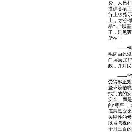
费、人员和
提供各项工
行上级指示
上，才会
暴”、“以
了，只见轰
所在”
；
——“
毛病由此滋
门层层加
政，并对民
——“
受得起正规
些环境糟糕
找到的的安
安全，而是
的‘尊严’
底层民众来
关键性的考
以被忽视的
个月三百的