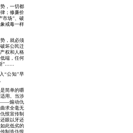
态势，一切都
规律
；
修廉价
产市场”、破
要象戒毒一样
态势，就必须
“破坏公民迁
财产权和人格
和低端，任何
斯”……
入
“公知”早
。
不是简单的嚼
不适用。当涉
”——煽动仇
委曲求全毫无
被仇恨宣传制
眼还眼以牙还
”如此低劣的
宣传制造仇恨