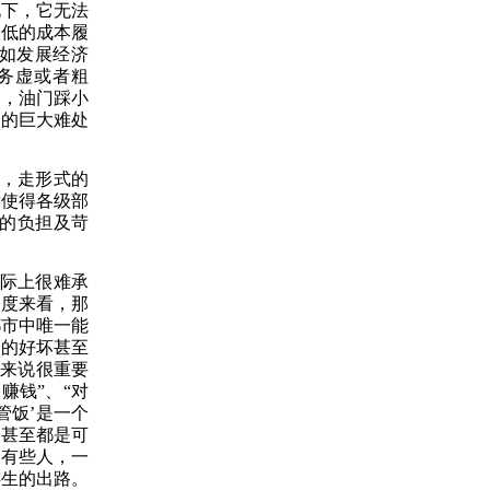
况下，它无法
最低的成本履
，如发展经济
务虚或者粗
车，油门踩小
国的巨大难处
格，走形式的
发使得各级部
的负担及苛
实际上很难承
角度来看，那
都市中唯一能
境的好坏甚至
子来说很重要
赚钱”、“对
管饭’是一个
全甚至都是可
中有些人，一
谋生的出路。