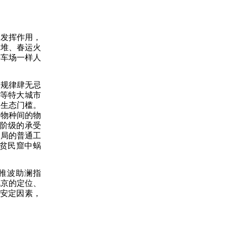
律发挥作用，
肉堆、春运火
停车场一样人
的规律肆无忌
京等特大城市
有生态门槛。
是物种间的物
阶级的承受
出局的普通工
的贫民窟中蜗
火推波助澜指
北京的定位、
不安定因素，