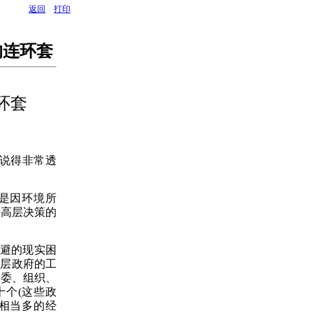
返回
打印
的连环套
环套
说得非常透
是因环境所
行高层决策的
回避的现实困
基层政府的工
纪委、组织、
个(这些政
要相当多的经