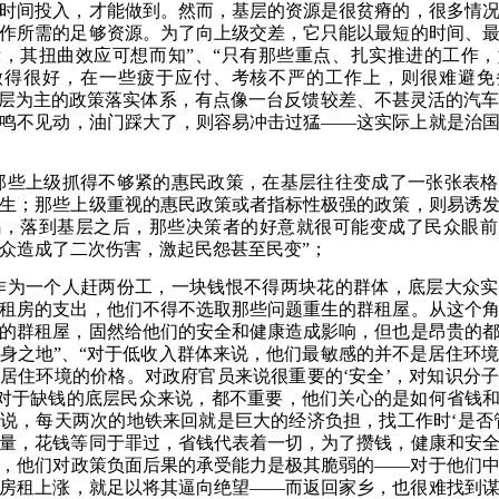
时间投入，才能做到。然而，基层的资源是很贫瘠的，很多情
作所需的足够资源。为了向上级交差，它只能以最短的时间、
，其扭曲效应可想而知”、“只有那些重点、扎实推进的工作
做得很好，在一些疲于应付、考核不严的工作上，则很难避免
基层为主的政策落实体系，有点像一台反馈较差、不甚灵活的汽
鸣不见动，油门踩大了，则容易冲击过猛——这实际上就是治
那些上级抓得不够紧的惠民政策，在基层往往变成了一张张表
生
；
那些上级重视的惠民政策或者指标性极强的政策，则易诱
码，落到基层之后，那些决策者的好意就很可能变成了民众眼前
众造成了二次伤害，激起民怨甚至民变
”
；
作为一个人赶两份工，一块钱恨不得两块花的群体，底层大众
租房的支出，他们不得不选取那些问题重生的群租屋。从这个
的群租屋，固然给他们的安全和健康造成影响，但也是昂贵的
身之地”、“对于低收入群体来说，他们最敏感的并不是居住环
居住环境的价格。对政府官员来说很重要的‘安全’，对知识分
，对于缺钱的底层民众来说，都不重要，他们关心的是如何省钱和
说，每天两次的地铁来回就是巨大的经济负担，找工作时‘是否
量，花钱等同于罪过，省钱代表着一切，为了攒钱，健康和安
，他们对政策负面后果的承受能力是极其脆弱的——对于他们
房租上涨，就足以将其逼向绝望——而返回家乡，也很难找到