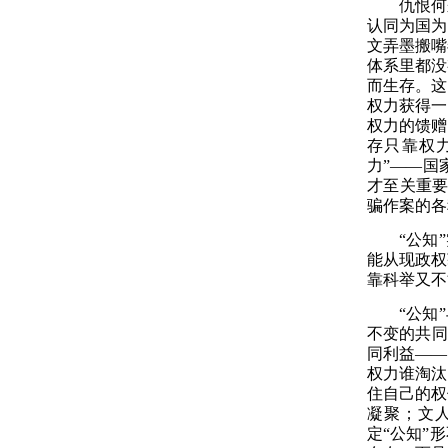
仇恨何
认同为国为
文弄墨搬嘴
体系里都没
而生存。这
权力获得一
权力的馈赠
存只靠权
力”——国
才至关重要
骗作案的各
“公知
能从现政权
靠科举又不
“公知
不变的共同
同利益——
权力谁淘汰
住自己的权
凝聚
；
文
定“公知”