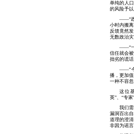
单纯的人口
的风险予以
——“
小时内搬离
反馈竟然发
无数政治灾
——“
信任就会被
拙劣的谎话
——“
播，更加值
一种不容忽
这位
英”、“专家
我们需
漏洞百出自
道理的澄清
非因为谣言