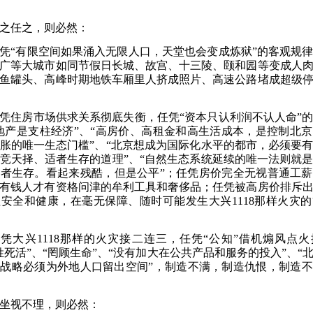
之任之，则必然：
凭“有限空间如果涌入无限人口，天堂也会变成炼狱”的客观规
广等大城市如同节假日长城、故宫、十三陵、颐和园等变成人
鱼罐头、高峰时期地铁车厢里人挤成照片、高速公路堵成超级
凭住房市场供求关系彻底失衡，任凭“资本只认利润不认人命”
地产是支柱经济”、“高房价、高租金和高生活成本，是控制北
胀的唯一生态门槛”、“北京想成为国际化水平的都市，必须要
竞天择、适者生存的道理”、“自然生态系统延续的唯一法则就
者生存。看起来残酷，但是公平”
；
任凭房价完全无视普通工薪
有钱人才有资格问津的牟利工具和奢侈品
；
任凭被高房价排斥
牲安全和健康，在毫无保障、随时可能发生大兴
1118那样火灾
凭大兴1118那样的火灾接二连三，任凭“公知”借机煽风点
姓死活”、“罔顾生命”、“没有加大在公共产品和服务的投入”、“
战略必须为外地人口留出空间”，制造不满，制造仇恨，制造
坐视不理，则必然：