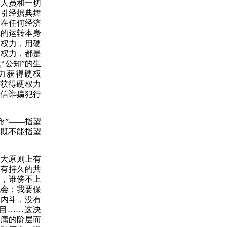
术人员和一切
知引经据典舞
来在任何经济
系的运转本身
硬权力，用硬
自权力，都是
“公知”的生
力获得硬权
力获得硬权力
电信诈骗犯行
命”——指望
；
既不能指望
个大原则上有
法有持久的共
存，谁傍不上
机会
；
我要保
有内斗，没有
目
……这决
附庸的阶层而