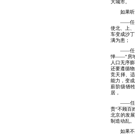
大城市。
如果听
——任
使北、上、
车变成沙丁
满为患
；
——任
惮——“房
人口无序膨
还要遵循物
竞天择、适
能力，变成
薪阶级牺
居，
——任
责“不顾百
北京的发展
制造动乱。
如果不