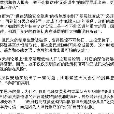
数据和收入报表，并不会将这种‘无处谋生’的脆弱展现出来，
真正评估”
；
政府为了‘迅速清除安全隐患’的措施落实到了基层就变成了‘必须
’，再到部分民众的眼里，就成了对‘低端人口’的驱逐，政府的
生了如此巨大的扭曲
？
这实际上是一个不能回避的重大难题，
难，都源于良好的政策初衷在基层的巨大扭曲误解所致
”
；
一旦民众的稳定生活被破坏，变得惶惶不可终日，走投无路了
怀疑甚至仇恨所取代，那么良民就随时可能变成暴民。这个时
、谣言和蛊惑之语，也可能激发出最可怕的灾难”
；
今天舆论场上‘北京清理低端人口’之荒谬论调，对它的深信要
得警醒。因为，这不仅仅表明良好的政策初衷可能已被民众误
视的潜在风险”。
基层保安确实说出了一些问题，比那些整天只会引经据典
”、“学者”们高明。
要思考的是，为什么
“政府包庇红黄蓝勾结军队有组织地猥亵儿
相矛盾荒唐怪谬的谣言能被转播得如此疯狂，居然能压倒那么
和分析
？
——“政府包庇红黄蓝勾结军队有组织地猥亵儿童”之
本身可信，而是因为大肆传播它的“公知”自身的仇恨。