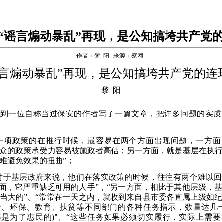
“谣言煽动暴乱”再现，是公知搞垮共产党
作者：黎 阳 来源：察网
谣言煽动暴乱”再现，是公知搞垮共产党的连
黎
阳
看到一位自称当过保安的作者写了一篇文章，把许多问题的实质
“一项政策的在推行时候，最容易在两个方面出现问题，一方面
众的政策承受力容易被施政者高估
；
另一方面，就是基层在执
难避免效果的扭曲
”
；
对于基层政府来说，他们在落实政策的时候，往往有两个难以
方面，它严重缺乏可用的人手”，“另一方面，相比于其他层级，
当大的”、“常常在一天之内，就收到来自县市委各直属上级如
传、环保、教育、扶贫等不同部门的各种任务指示，数量达几十
是为了惠民的)”、“这些任务如果必须切实履行，实际上需