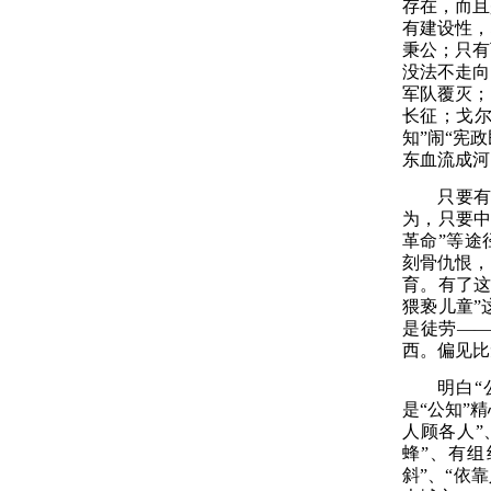
存在，而且
有建设性，
秉公
；
只有
没法不走向
军队覆灭
；
长征
；
戈
知”闹“宪
东血流成河
只要
为，只要中
革命”等途
刻骨仇恨，
育。有了这
猥亵儿童”
是徒劳—
西。偏见比
明白
是“公知”
人顾各人”
蜂”、有组
斜”、“依