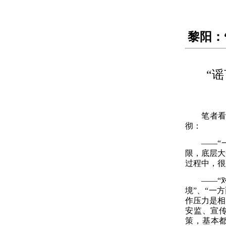
黎阳：
“
笔者
彻：
——
限，底层大
过程中，很
——“
境”、“一
作压力是相
安监、宣
策，基本都