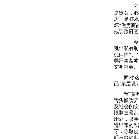
——不
是徒劳，必
房一是杯水
坏“住房商
戒除政府管
——要
跳出私有制
徙自由”、
尊严等基本
文明社会、
面对
已“顶层设
“红黄
舌头搬嘴弄
及社会的安
恨制造暴乱
用处，息事
造出来的“
牙，你敢使
谣言能如此