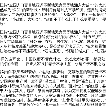
扭转“全国人口盲目地源源不断地无穷无尽地涌入大城市”的大
然成为“公知”的新罪状：限制房价是对抗市场经济、违反利润
车薪，二必然被指责为
“计划经济”、“大锅饭”、“政府干预房地
品化”、“小政府、大社会”、“政府不干什么比干什么更重要”、“
制”……
扭转“全国人口盲目地源源不断地无穷无尽地涌入大城市”的大
的市场经济的框框，就必然被“公知”斥为“极左”、“计划经济”、
“违反市场规律”、“对公民生存权、居住权、经营权、就业权、
人权的极度蔑视与肆意侵犯，是公然的无法无天”、“极为粗暴
法治社会都不可能容忍”、“违法违宪”、“驱逐低端人口”、“法西
这样的连环套，中国政府不管做什么、怎么做都有罪，都要陷
计”好的圈套——反正人家只扣帽子不拿主意，永远立于不败之地
蓝勾结军队组织猥亵幼儿”这类仇恨驱动、充满敌意的谣言已经
舌，而是煽动动乱的信息战心理战。对此，摆事实、讲道理已
定国家的生存时，就不是“谣言止于智者，而是“谣言止于刀剑
的敌对行为只能按对待敌人的方式处理。面对“公知”的仇恨，
宁人适得其反，包容、纵容自取其辱，以为克己复礼就能解决
塔西陀效应”更是异想天开。人家从来只吃硬，不吃软，只能以
坏我就敢亮剑，该出手时毫不犹豫。“红黄蓝勾结军队猥亵幼儿
泛滥承载，正是放任“公知”几十年如一日用各种方式潜移默化