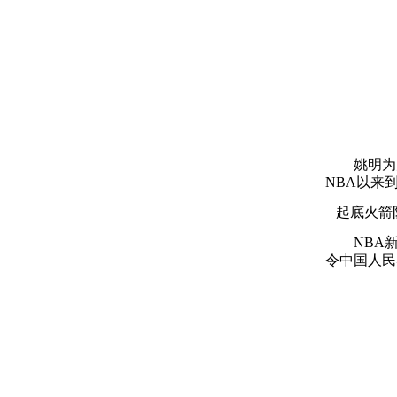
姚明为
NBA以来
起底火箭
NBA
令中国人民