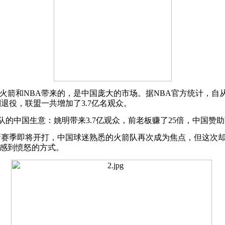
火箭和
NBA带来的，是中国庞大的市场。据NBA官方统计，自
到退役，联盟一共增加了3.7亿名观众。
队的中国生意：姚明带来
3.7亿观众，前老板赚了25倍，中国赞
新赛季即将开打，中国球迷熟悉的火箭队再次成为焦点，但这次
感到愤怒的方式。