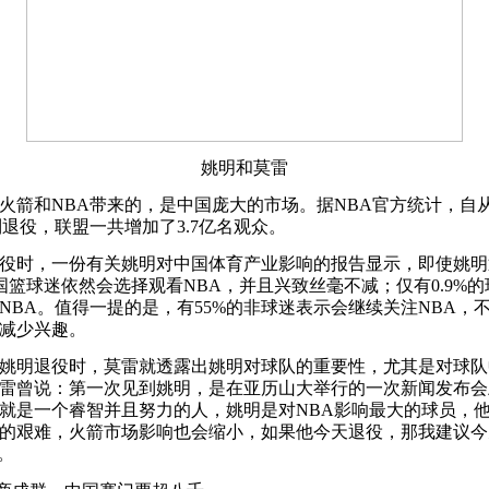
姚明和莫雷
火箭和
NBA带来的，是中国庞大的市场。据NBA官方统计，自
到退役，联盟一共增加了3.7亿名观众。
役时，一份有关姚明对中国体育产业影响的报告显示，即使姚明
的中国篮球迷依然会选择观看NBA，并且兴致丝毫不减；仅有0.9%
NBA。值得一提的是，有55%的非球迷表示会继续关注NBA，
减少兴趣。
姚明退役时，莫雷就透露出姚明对球队的重要性，尤其是对球队
雷曾说：第一次见到姚明，是在亚历山大举行的一次新闻发布会
就是一个睿智并且努力的人，姚明是对
NBA影响最大的球员，
的艰难，火箭市场影响也会缩小，如果他今天退役，那我建议今
。