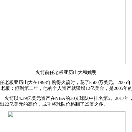
火箭前任老板亚历山大和姚明
任老板亚历山大在
1993年购得火箭时，花了8500万美元。2005
的老板；但到第二年，他的个人资产就猛增12亿美金，是2005年的
7年，火箭以4.39亿美元资产在NBA的30支球队中排名第5。2017
出22亿美元的高价，成功将球队价格翻了25倍之多。