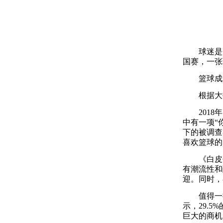
球迷是
国赛，一张
篮球成
根据大
201
中有一项“
下的被调查
喜欢篮球的
《白皮
有潮流性和
迎。同时，
值得一
示，29.
巨大的商机