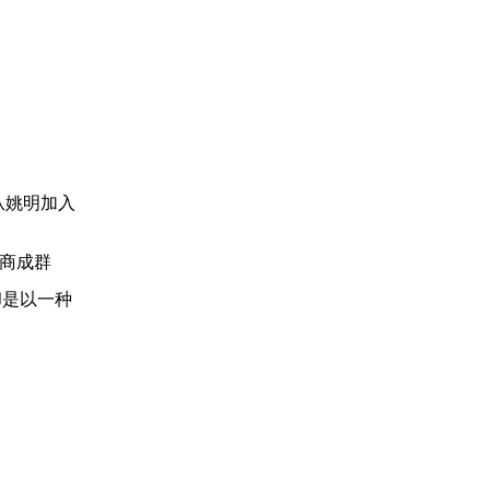
从姚明加入
助商成群
却是以一种