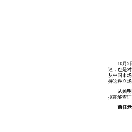
10月
迷，也是对
从中国市场
持这种立场
从姚明
据能够查证
前任老