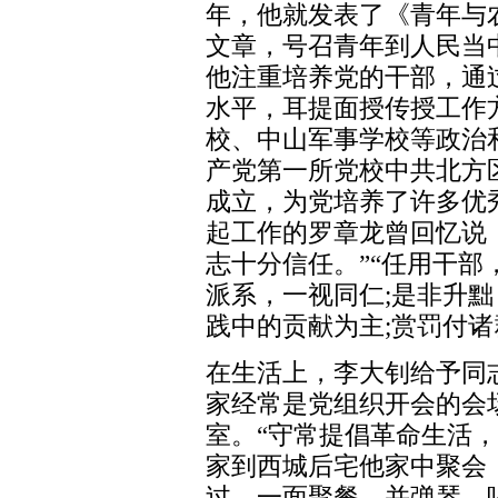
年，他就发表了《青年与
文章，号召青年到人民当
他注重培养党的干部，通
水平，耳提面授传授工作
校、中山军事学校等政治和
产党第一所党校中共北方
成立，为党培养了许多优
起工作的罗章龙曾回忆说
志十分信任。”“任用干
派系，一视同仁;是非升
践中的贡献为主;赏罚付诸
在生活上，李大钊给予同
家经常是党组织开会的会
室。“守常提倡革命生活
家到西城后宅他家中聚会
过，一面聚餐，并弹琴、