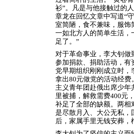
衫”。凡是与他接触过的
章龙在回忆文章中写道“
室简陋，食不兼味，服饰简
一如北方人的简单生活，
足了。”
对于革命事业，李大钊做
参加捐款、捐助活动，有资
党早期组织刚刚成立时，
拿出80元做党的活动经费
主义青年团赴俄出席少年
里被捕，解救需费400元
补足了全部的缺额。两相
是尽散月入、大公无私，
后，家属手里无钱安葬，
李大钊为了坚信的主义而