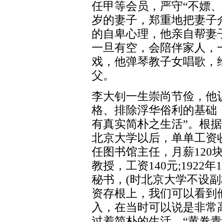
任甲等会员，严守“不嫖、
岁的妻子，郑重地把妻子
的自卑心理，他亲自帮妻
一旦有空，会陪伴家人，
戏，他弹琴教子女唱歌，
父。
李大钊一生崇尚节俭，他
格、排除浮华俗利的基础
有真实简朴之生活”。根
北京大学以后，单单工资收
任图书馆主任，月薪120块
教授，工资140元;192
秘书，(时北京大学不设副校
资存根上，我们可以看到他
入，在当时可以说是非常
过着简朴的生活。“黄卷