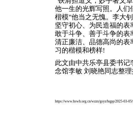
“铁肩担道义，妙手著文章
他一生的光辉写照。人们
楷模”他当之无愧。李大钊
坚守初心、为民造福的表率
敢于斗争、善于斗争的表率
清正廉洁、品德高尚的表
习的楷模和榜样!
此文由中共乐亭县委书记
念馆李敏 刘晓艳同志整理
https://www.hswh.org.cn/wzzx/gsyz/hqpp/2025-03-05