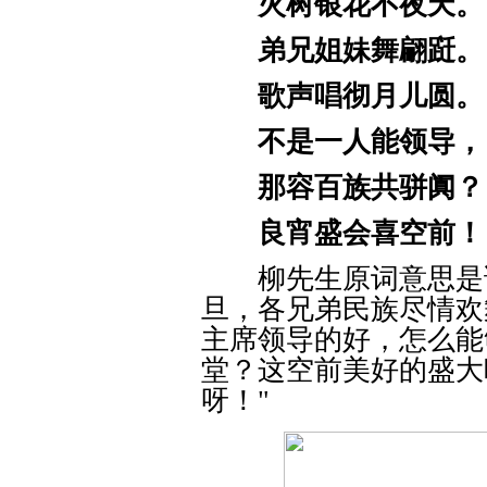
火树银花不夜天。
弟兄姐妹舞翩跹。
歌声唱彻月儿圆。
不是一人能领导，
那容百族共骈阗？
良宵盛会喜空前！
柳先生原词意思是说
旦，各兄弟民族尽情欢
主席领导的好，怎么能
堂？这空前美好的盛大
呀！"