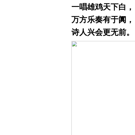
一唱雄鸡天下白，
万方乐奏有于阗，
诗人兴会更无前。