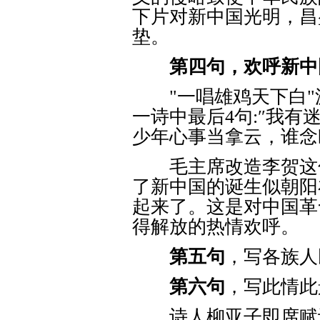
下片对新中国光明，昌
垫。
第四句，欢呼新中
"一唱雄鸡天下白"
一诗中最后4句:″我
少年心事当拿云，谁念
毛主席改造李贺这句
了新中国的诞生似朝阳
起来了。这是对中国革
得解放的热情欢呼。
第五句
，写各族人
第六句
，写此情此
诗人柳亚子即席赋词