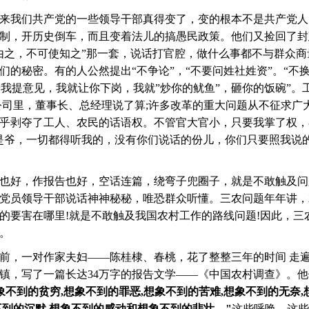
来我们共产党的一些领导干部真得变了，变的根本不是共产党人
制，开历史倒车，而且变着法儿的搞愚民政策。他们又捡回了封
由之，不可使知之”那一套，说话打官腔，做什么事都不与群众商
们的秘密。有的人公然提出“不争论”，“不要问姓社姓资”。“不
敢给我提意见，我就让你下岗，我就”炒你的鱿鱼”，砸你的饭碗”。
公司里，董事长、总经理说了算;许多改革的重大问题从不征求广
乎剥夺了工人、农民的话语权。不管官大官小，只要我掌了权，
是爷，一切都得听我的，没有你们说话的份儿，你们只要照我说
也好，作报告也好，空话连篇，绕弯子兜圈子，就是不敢触及问
党员领导干部说话神神秘秘，唯恐群众听懂。三农问题年年讲，
的要害在哪里!就是不敢触及我国农村工作的路线问题!因此，三
。
前，一对作家夫妇——陈桂棣、春桃，花了整整三年的时间 走
镇，写了一篇长达34万字的报告文学——《中国农村调查》。
象不到的贫穷
,
想象不到的罪恶
,
想象不到的苦难
,
想象不到的无奈
,
不到的沉默
,
想象不到的感动和想象不到的悲壮。
"
这些呼唤，这些