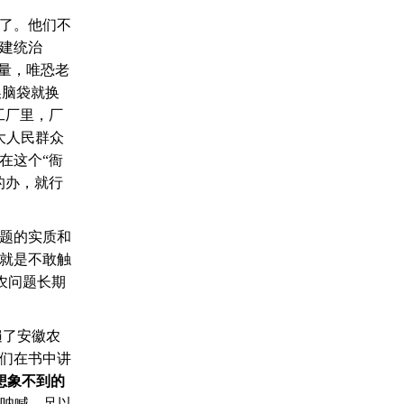
了。他们不
建统治
量，唯恐老
换脑袋就换
工厂里，厂
大人民群众
在这个“衙
的办，就行
题的实质和
就是不敢触
农问题长期
遍了安徽农
他们在书中讲
想象不到的
呐喊，足以