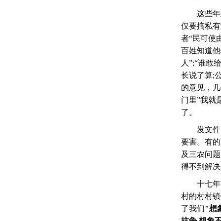
　　这些年
仅要搞私有
者“民可使
百姓知道他
人”;“谁
长说了算;
的意见，几
门里”我就
了。
　　发文件
要害。有的
及三农问题
得不到解决
　　十七年
村的村村镇
了我们
"
想
抗争
,
想象