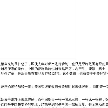
是相当克制且仁慈了，即使去年对稀土进行管制，也只是限制范围有限的
后越发变态的操作，中国的反制措施也越来越严厉，农产品、能源、稀土
配件订单，最后是所有商品反征税125%。这个数值，也就等于中美经贸
久曾评论老特加税一事：美国暂缓征收部分关税听起来像缓刑， 特朗普一
就是属于那种上来就唆哈，而中国则是一张一张地出牌，一张比一张狠，
一直想等中国先妥协的电话，结果等到的是中国一招招反制。甚至主动豁