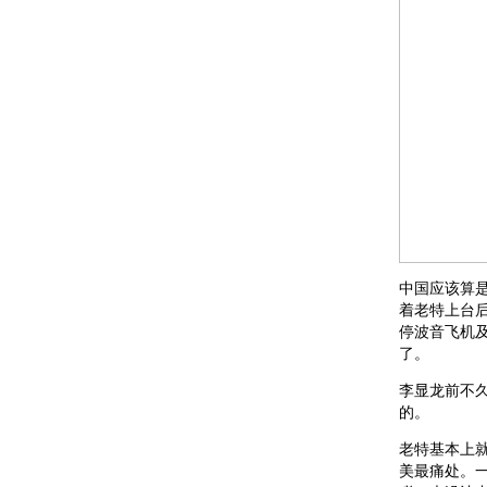
中国应该算
着老特上台
停波音飞机及
了。
李显龙前不
的。
老特基本上
美最痛处。