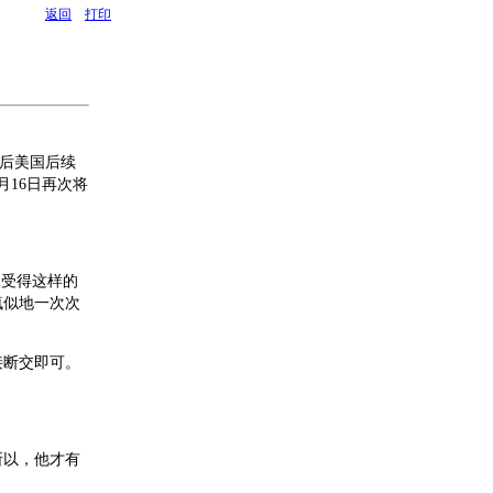
返回
打印
以后美国后续
16日再次将
承受得这样的
疯似地一次次
接断交即可。
所以，他才有