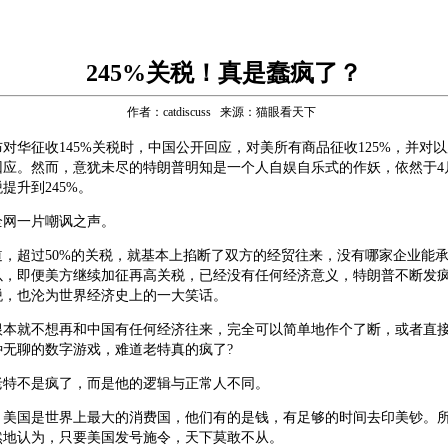
245%关税！真是蠢疯了？
作者：catdiscuss 来源：猫眼看天下
对华征收145%关税时，中国公开回应，对美所有商品征收125%，并对
回应。然而，意犹未尽的特朗普明知是一个人自娱自乐式的作妖，依然于4月
提升到245%。
全网一片嘲讽之声。
道，超过50%的关税，就基本上掐断了双方的经贸往来，没有哪家企业能
以，即便美方继续加征再高关税，已经没有任何经济意义，特朗普不断发
税，也沦为世界经济史上的一大笑话。
根本就不想再和中国有任何经济往来，完全可以简单地作个了断，或者直
种无聊的数字游戏，难道老特真的疯了?
老特不是疯了，而是他的逻辑与正常人不同。
，美国是世界上最大的消费国，他们有的是钱，有足够的时间去印美钞。
然地认为，只要美国发号施令，天下莫敢不从。