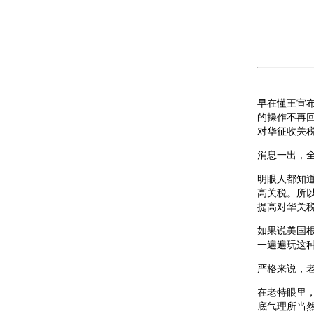
早在懂王宣布
的操作不再
对华征收关税
消息一出，
明眼人都知
高关税。所
提高对华关
如果说美国
一遍遍玩这
严格来说，
在老特眼里
底气理所当