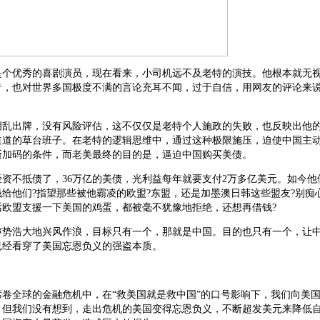
是个优秀的喜剧演员，现在看来，小司机远不及老特的演技。他根本就无
音，也对世界多国极度不满的言论充耳不闻，过于自信，用网友的评论来
胡乱出牌，没有风险评估，这不仅仅是老特个人施政的失败，也反映出他
道道的草台班子。在老特的逻辑思维中，通过这种极限施压，迫使中国主
断加码的条件，而老美最终的目的是，逼迫中国购买美债。
经资不抵债了，36万亿的美债，光利益每年就要支付2万多亿美元。如今他
给他们?指望那些被他霸凌的欧盟?东盟，还是加墨澳日韩这些盟友?别痴
话欧盟支援一下美国的鸡蛋，都被毫不犹豫地拒绝，还想再借钱?
声势浩大地兴风作浪，目标只有一个，那就是中国。目的也只有一个，让
已经看穿了美国忘恩负义的强盗本质。
。
场席卷全球的金融危机中，在“救美国就是救中国”的口号影响下，我们向美
，但我们没有想到，走出危机的美国变得忘恩负义，不断超发美元来降低