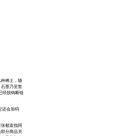
几种稀土，随
、石墨乃至暂
已经脱钩断链
定还会加码
张张都直指阿
免部分商品关