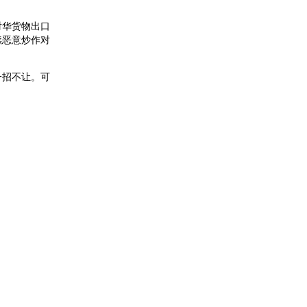
对华货物出口
续恶意炒作对
一招不让。可