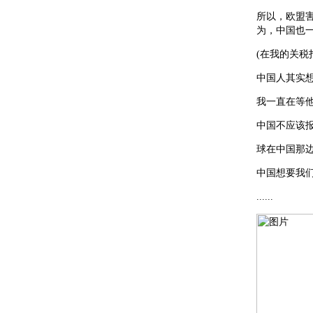
所以，欧盟
为，中国也
(在我的关税
中国人其实
我一直在等
中国不应该
球在中国那
中国想要我
......