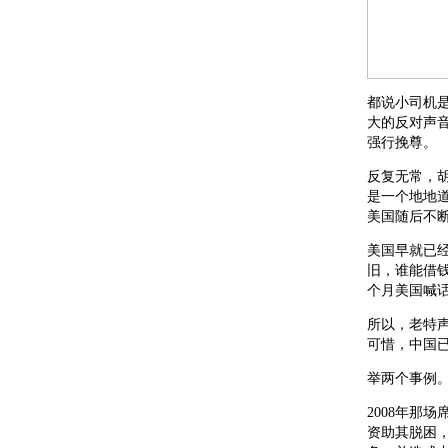
都说小司机
大的反对声
强行挽尊。
反复无常，
是一个地地
美国随后不
美国早就已
旧，谁能借钱
个月美国喊
所以，老特
可惜，中国
举两个事例
2008年那
资助其脱困