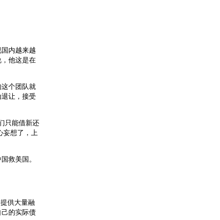
视国内越来越
说，他这是在
的这个团队就
动退让，接受
们只能借新还
心妄想了，上
中国救美国。
国提供大量融
自己的实际债