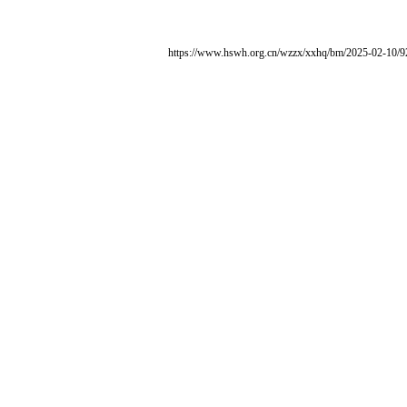
https://www.hswh.org.cn/wzzx/xxhq/bm/2025-02-10/9