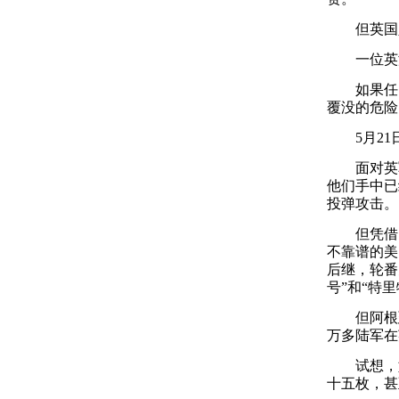
但英国人
一位英海
如果任由
覆没的危险
5月21
面对英军持
他们手中已
投弹攻击。
但凭借出
不靠谱的美
后继，轮番
号”和“特
但阿根廷
万多陆军在
试想，如果
十五枚，甚