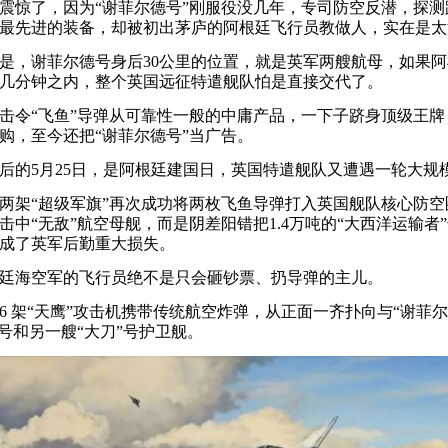
了，因为“谢菲尔德号”刚服役没几年，专司防空反潜，探测距
最先进的装备，却被初出茅庐的阿根廷飞行员教做人，实在是太
，谢菲尔德号身后30公里的位置，就是英军两艘航母，如果阿
几分钟之内，整个英国远征特遣舰队怕是直接交代了。
令“飞鱼”导弹从可靠性一般的中庸产品，一下子跻身顶级王牌
购，至今还把“谢菲尔德号”当广告。
的5月25日，是阿根廷建国日，英国特遣舰队又遭遇一轮大规
架“超级军旗”再次成功将两枚飞鱼导弹打入英国舰队核心防空
击中“无敌”航空母舰，而是阴差阳错把1.4万吨的“大西洋运输者
成了英军后勤重大损失。
海空军的飞行员绝不是只会砸钞票、扔导弹的主儿。
架“天鹰”攻击机携带传统航空炸弹，从正面一齐扑向与“谢菲尔
”号和另一艘“大刀”号护卫舰。