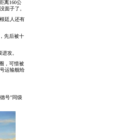
离160公
没面子了。
根廷人还有
，先后被十
模进攻。
圈，可惜被
”号运输舰给
德号”同级