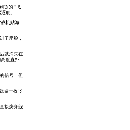
货的 “飞
驱逐舰。
”战机贴海
进了座舱，
后就消失在
的高度直扑
的信号，但
就被一枚飞
直接烧穿舰
，