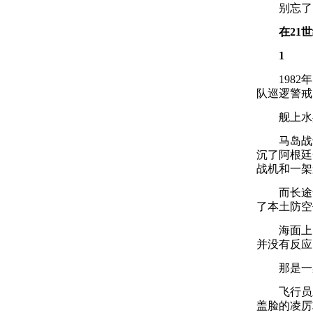
别忘了，
在21
1
1982年
队巡逻警戒
舰上水兵
马岛战争
沉了阿根廷
战机和一架
而长途奔
了本土防空
海面上，
并没有反应
那是一架
飞行员发
盖脸的凌厉