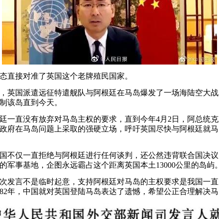
直接对准了英国这个老牌殖民国家。
，英国派遣远征特遣舰队与阿根廷在马岛爆发了一场海陆空大战
制该岛直到今天。
一直没有放弃对马岛主权的要求，直到今年4月2日，阿总统克
政府在马岛问题上采取的强硬立场，呼吁英国尽快与阿根廷就马
不仅一直拒绝与阿根廷进行任何谈判，还公然违背联合国决议
的军事基地，企图永远霸占这个距离英国本土13000公里的岛屿
发言不是临时起意，支持阿根廷对马岛的主权要求是我国一直
982年，中国就对英国登陆马岛表达了遗憾，希望公正合理解决