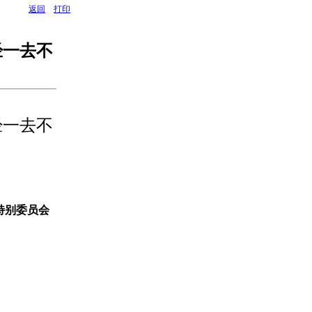
返回
打印
经一去不
经一去不
特别委员会