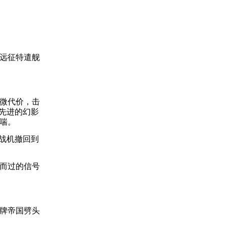
远征特遣舰
微代价，击
先进的幻影
喘。
战机撤回到
而过的信号
牌帝国劈头