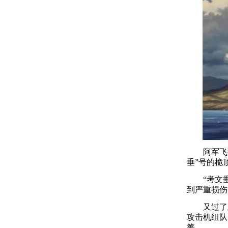
阿军飞行
垂”号的桅
“考文垂”
到严重损伤
又过了五
攻击机组队
篑。