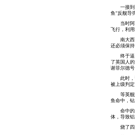
一接到侦察
鱼”反舰导
当时阿根廷
飞行，利用
南大西洋
还必须保持
终于逼近
了英国人的
谢菲尔德号
此时，谢
被上级判定
等英舰发
鱼命中，钻
命中的那
体，导致铝
烧了四个