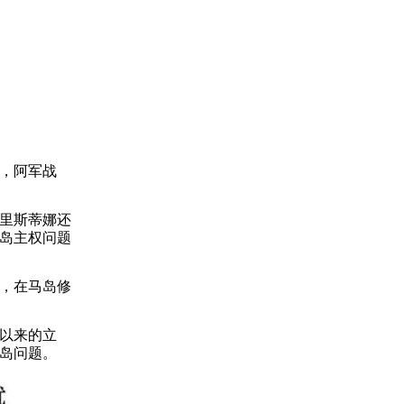
，阿军战
里斯蒂娜还
岛主权问题
，在马岛修
。
以来的立
马岛问题。