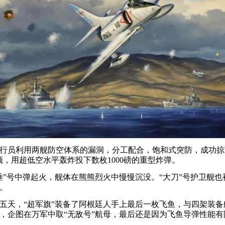
员利用两舰防空体系的漏洞，分工配合，饱和式突防，成功掠
顶，用超低空水平轰炸投下数枚1000磅的重型炸弹。
号中弹起火，舰体在熊熊烈火中慢慢沉没。“大刀”号护卫舰也
。
天，“超军旗”装备了阿根廷人手上最后一枚飞鱼，与四架装备
，企图在万军中取“无敌号”航母，最后还是因为飞鱼导弹性能有