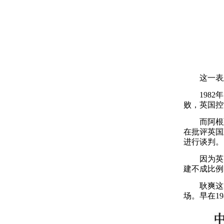
这一表态
1982年
败，英国控
而阿根廷
在批评英国
进行谈判。
因为英国
建不成比例
耿爽这次
场。早在1