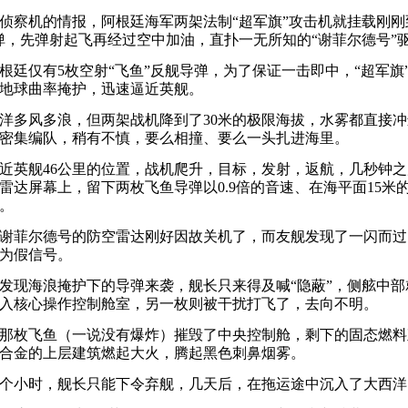
机的情报，阿根廷海军两架法制“超军旗”攻击机就挂载刚刚到
弹，先弹射起飞再经过空中加油，直扑一无所知的“谢菲尔德号”
仅有5枚空射“飞鱼”反舰导弹，为了保证一击即中，“超军旗
地球曲率掩护，迅速逼近英舰。
多风多浪，但两架战机降到了30米的极限海拔，水雾都直接冲
密集编队，稍有不慎，要么相撞、要么一头扎进海里。
英舰46公里的位置，战机爬升，目标，发射，返航，几秒钟之
雷达屏幕上，留下两枚飞鱼导弹以0.9倍的音速、在海平面15米
。
菲尔德号的防空雷达刚好因故关机了，而友舰发现了一闪而过
为假信号。
现海浪掩护下的导弹来袭，舰长只来得及喊“隐蔽”，侧舷中部
入核心操作控制舱室，另一枚则被干扰打飞了，去向不明。
枚飞鱼（一说没有爆炸）摧毁了中央控制舱，剩下的固态燃料
合金的上层建筑燃起大火，腾起黑色刺鼻烟雾。
小时，舰长只能下令弃舰，几天后，在拖运途中沉入了大西洋