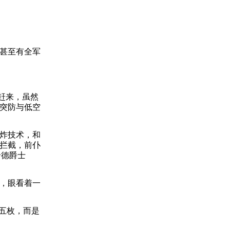
甚至有全军
赶来，虽然
突防与低空
炸技术，和
拦截，前仆
哈德爵士
，眼看着一
五枚，而是