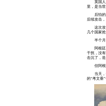
英国人震惊
里，是当世
后怕的是
后续攻击，
这次攻击
几个国家抢
半个月后
阿根廷两
干扰，没有
击沉了，造
但阿根廷
当天，6 
的“考文垂