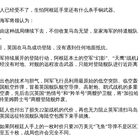
已经受不了，生怕阿根廷手里还有什么杀手锏武器。
军将领认为：
这种战局继续下去，不但收复马岛无望，皇家海军的特遣舰队
。
日，英国在马岛成功登陆，没有遇到任何地面抵抗。
续展开的登陆行动，阿根廷本土的空军“幻影”、“天鹰”战机
经没有对地、对舰的远程攻击武器，只能对登陆舰队进行近距离
色的技术与胆气，阿军飞行员利用最原始的低空突防、临空轰
国航空炸弹，冒着英国舰队舰空导弹、高射炮、鹞式战机的多重
空袭，先后击沉英国“热情号”和“羚羊号”两艘护卫舰，将“加拉
里特里姆爵士号”两艘登陆舰炸废。
人也付出了损失22架战机的代价，再也无力阻止英军清扫马岛
英国远征特混舰队海陆空包围下束手就擒。
阿根廷人手上的一枚时价只要20万美元“飞鱼”导弹不是区区
至五十枚，战局也许会完全不同。