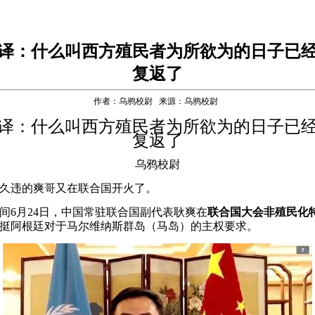
译：什么叫西方殖民者为所欲为的日子已
复返了
作者：乌鸦校尉 来源：乌鸦校尉
译：什么叫西方殖民者为所欲为的日子已
复返了
乌鸦校尉
违的爽哥又在联合国开火了。
6月24日，中国常驻联合国副代表耿爽在
联合国大会非殖民化
挺阿根廷对于马尔维纳斯群岛（马岛）的主权要求。