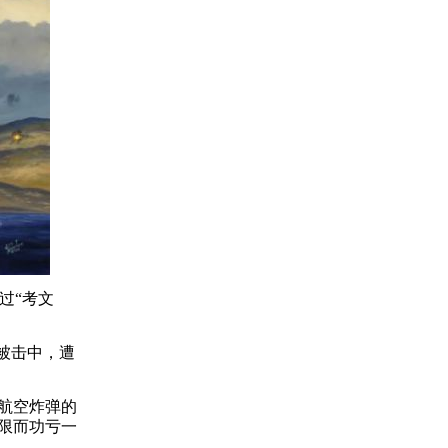
过“考文
被击中，遭
航空炸弹的
限而功亏一