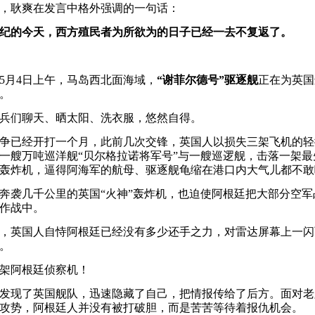
耿爽在发言中格外强调的一句话：
世纪的今天，西方殖民者为所欲为的日子已经一去不复返了。
5月4日上午，马岛西北面海域，
“谢菲尔德号”驱逐舰
正在为英国
。
们聊天、晒太阳、洗衣服，悠然自得。
已经开打一个月，此前几次交锋，英国人以损失三架飞机的轻
一艘万吨巡洋舰“贝尔格拉诺将军号”与一艘巡逻舰，击落一架最
轰炸机，逼得阿海军的航母、驱逐舰龟缩在港口内大气儿都不敢
袭几千公里的英国“火神”轰炸机，也迫使阿根廷把大部分空军
作战中。
英国人自恃阿根廷已经没有多少还手之力，对雷达屏幕上一闪
。
阿根廷侦察机！
现了英国舰队，迅速隐藏了自己，把情报传给了后方。面对老
攻势，阿根廷人并没有被打破胆，而是苦苦等待着报仇机会。