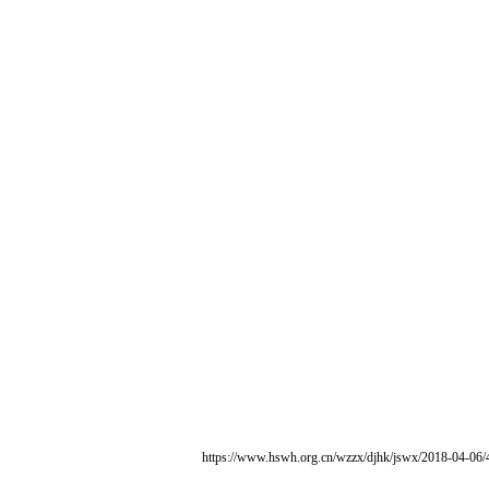
https://www.hswh.org.cn/wzzx/djhk/jswx/2018-04-06/